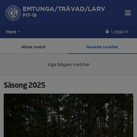
EMTUNGA/TRÅVAD/LARV
P17-18
Logga in
Hem
Nästa match
Senaste resultat
Inga tidigare matcher
Säsong 2025