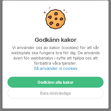
Hej på er!
Det är dags att fördela ut kiosktiderna för laget och jag har lagt
Godkänn kakor
ut på de föräldrar som inte var med och stod i kiosk under förra
Vi använder oss av kakor (cookies) för att vår
säsongen.
webbplats ska fungera bra för dig. De används
även för webbanalys i syfte att hjälpa oss att
15/5 Ängevi matchstart 19.00
förbättra våra tjänster.
Jacob (stämmer av med Andreas och de andra som ska vara
Så använder vi cookies
med i kiosk)
Lewis
Godkänn alla kakor
Anton
Bara nödvändiga
18/6 Mossbrott matchstart 19.00
Malte (stämmer av med Lena och de andra som ska vara med i
kiosk)