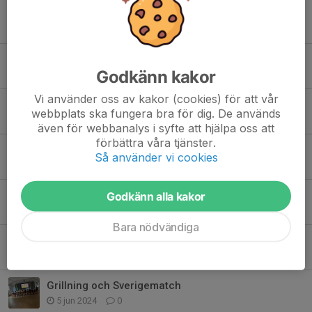
Match mot Vänersborg
21 maj 2025
0
Hemma premiär
Godkänn kakor
7 maj 2025
0
Vi använder oss av kakor (cookies) för att vår
Serie premiär för P14
webbplats ska fungera bra för dig. De används
4 maj 2025
0
även för webbanalys i syfte att hjälpa oss att
förbättra våra tjänster.
Cup Axvall
Så använder vi cookies
26 apr 2025
0
Avslutning
Godkänn alla kakor
25 jun 2024
2
Bara nödvändiga
Grästorps 100års jubileumscup
16 jun 2024
0
Grillning och Sverigematch
5 jun 2024
0