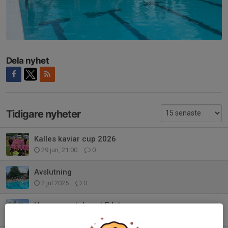
Dela nyhet
Tidigare nyheter
Kalles kaviar cup 2026
29 jun, 21:00
0
Avslutning
2 jul 2025
0
Hemma match mot Edet
3 jun 2025
0