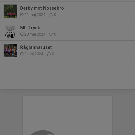
Derby mot Nossebro
22 maj 2024
0
ML-Tryck
20 maj 2024
0
Råglannaruset
2 maj 2024
0