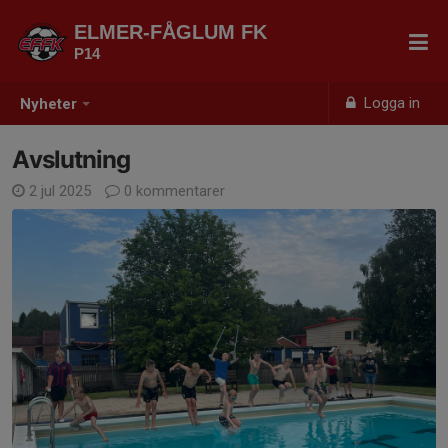
ELMER-FÅGLUM FK
P14
Logga in
Nyheter
Avslutning
2 jul 2025
0 kommentarer