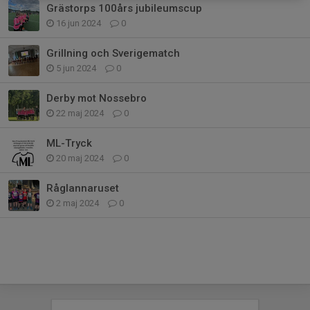
Grästorps 100års jubileumscup
16 jun 2024
0
Grillning och Sverigematch
5 jun 2024
0
Derby mot Nossebro
22 maj 2024
0
ML-Tryck
20 maj 2024
0
Råglannaruset
2 maj 2024
0