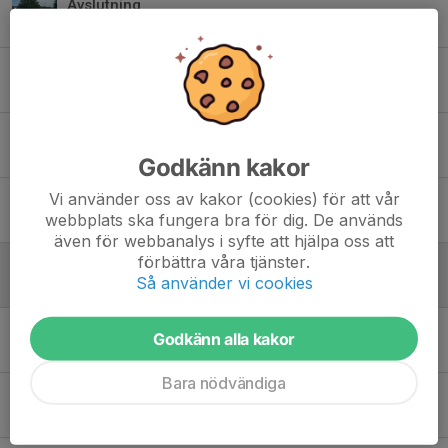
Avslutning
2 jul 2025
0
Hemma match mot Edet
3 jun 2025
0
Match mot Vänersborg
21 maj 2025
0
Godkänn kakor
Vi använder oss av kakor (cookies) för att vår
Hemma premiär
webbplats ska fungera bra för dig. De används
7 maj 2025
0
även för webbanalys i syfte att hjälpa oss att
förbättra våra tjänster.
Serie premiär för P14
Så använder vi cookies
4 maj 2025
0
Cup Axvall
Godkänn alla kakor
26 apr 2025
0
Bara nödvändiga
Avslutning
25 jun 2024
2