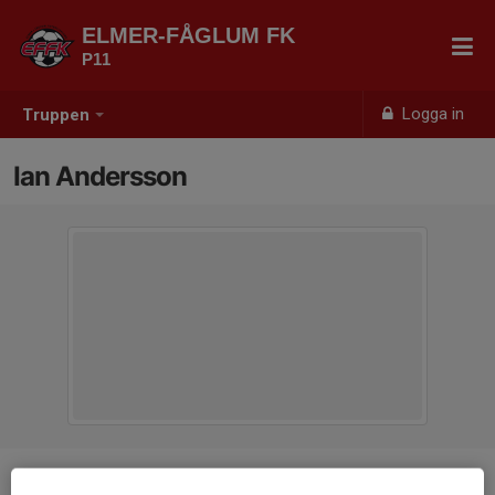
ELMER-FÅGLUM FK
P11
Logga in
Truppen
Ian Andersson
Position
-