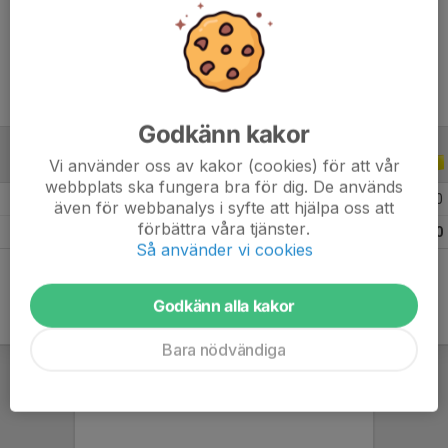
Ålder
14 år
Godkänn kakor
Vi använder oss av kakor (cookies) för att vår
ALLA SERIER
ALLA ÅR
webbplats ska fungera bra för dig. De används
2025
6
0
0
0
även för webbanalys i syfte att hjälpa oss att
förbättra våra tjänster.
Totalt
6
0
0
0
Så använder vi cookies
Godkänn alla kakor
Bara nödvändiga