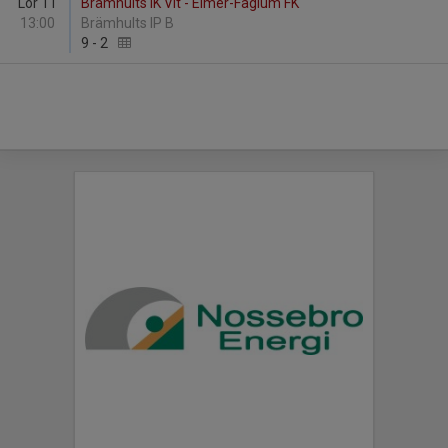
Lör 11
Brämhults IK Vit - Elmer-Fåglum FK
13:00
Brämhults IP B
9
-
2