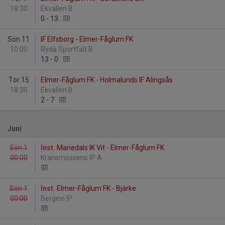
18:30
Ekvallen B
0
-
13
Sön 11
IF Elfsborg - Elmer-Fåglum FK
10:00
Ryda Sportfält B
13
-
0
Tor 15
Elmer-Fåglum FK - Holmalunds IF Alingsås
18:30
Ekvallen B
2
-
7
Juni
Sön 1
Inst.
Mariedals IK Vit - Elmer-Fåglum FK
00:00
Kransmossens IP A
Sön 1
Inst.
Elmer-Fåglum FK - Bjärke
00:00
Bergevi IP