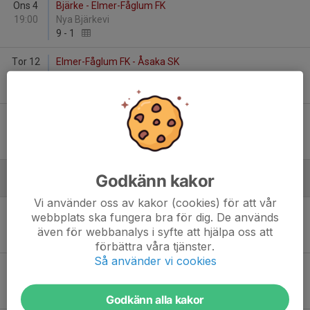
Ons 4
Bjärke - Elmer-Fåglum FK
19:00
Nya Bjärkevi
9
-
1
Tor 12
Elmer-Fåglum FK - Åsaka SK
18:30
Ekvallen B
3
-
1
Tor 26
Elmer-Fåglum FK - Mariedals IK Vit
19:00
Ekvallen B
1
-
5
Godkänn kakor
Augusti
Vi använder oss av kakor (cookies) för att vår
Sön 10
Gerdskens BK - Elmer-Fåglum FK
webbplats ska fungera bra för dig. De används
18:00
Gerdskenvallen A-plan
även för webbanalys i syfte att hjälpa oss att
28
-
0
förbättra våra tjänster.
Så använder vi cookies
Tor 14
Elmer-Fåglum FK - IF Elfsborg
18:30
Ekvallen B
1
-
10
Godkänn alla kakor