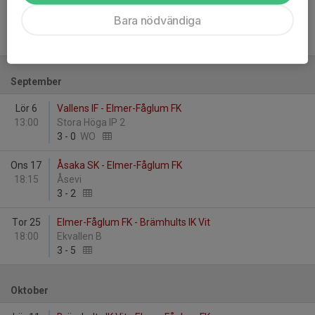
Sön 24
Holmalunds IF Alingsås - Elmer-Fåglum FK
Bara nödvändiga
12:00
Östlyckevallen
5
-
0
September
Lör 6
Vallens IF - Elmer-Fåglum FK
13:00
Stora Höga IP 2
3
-
0
WO
Ons 17
Åsaka SK - Elmer-Fåglum FK
18:15
Åsevi
3
-
2
Tor 25
Elmer-Fåglum FK - Brämhults IK Vit
18:00
Ekvallen B
3
-
5
Oktober