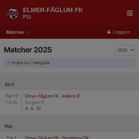
ELMER-FÅGLUM FK
P11
Logga in
Matcher
Matcher 2025
Pojkar Div 7 Alingsås
April
Tor 17
Elmer-Fåglum FK - Vallens IF
18:00
Bergevi IP
4
-
6
Maj
Tor 1
Elmer-Fåglum FK - Gerdskens BK