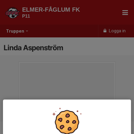
ELMER-FÅGLUM FK
P11
Logga in
Truppen
Linda Aspenström
Titel
Lagledare