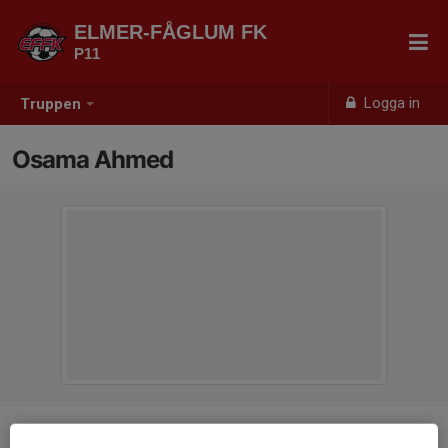
ELMER-FÅGLUM FK
P11
Logga in
Truppen
Osama Ahmed
Position
-