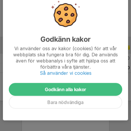
Ålder
15 år
Godkänn kakor
Vi använder oss av kakor (cookies) för att vår
ALLA SERIER
ALLA ÅR
webbplats ska fungera bra för dig. De används
2025
10
0
0
0
även för webbanalys i syfte att hjälpa oss att
förbättra våra tjänster.
Totalt
10
0
0
0
Så använder vi cookies
Godkänn alla kakor
Bara nödvändiga