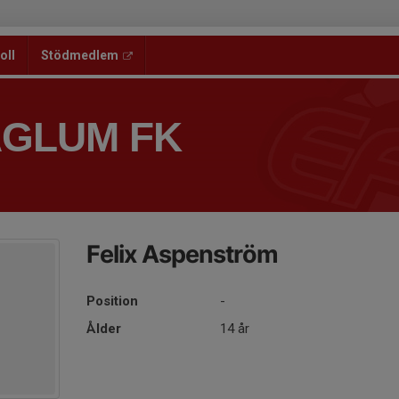
oll
Stödmedlem
ÅGLUM FK
Felix Aspenström
Position
-
Ålder
14 år