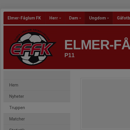
Elmer-Fåglum FK
Herr
Dam
Ungdom
Gåfotb
ELMER-F
P11
Hem
Nyheter
Truppen
Matcher