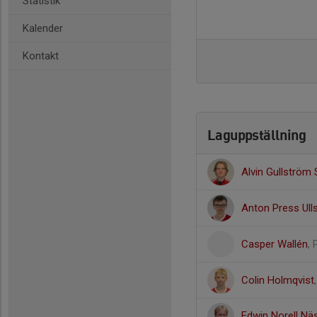
Statistik
Kalender
Kontakt
Laguppställning
Alvin Gullström
Anton Press Ull
Casper Wallén
, 
Colin Holmqvist
Edwin Norell Nä