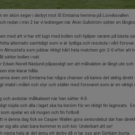
n en skön seger i derbyt mot IS Emtarna hemma på Lövviksvallen.
 och redan i min 2 tar vi ledningen när Alvin Gullström sätter en lång
en med att vi har ett lugn med bollen och hjälper varann på bästa sätt
hitta alternativ samtidigt som vi är tydliga och resoluta i vårt försvar.
Almustafa som jobbar riktigt hårt hela matchen gör 2-0 efter att ha
l sätter bollen i nät.
 Edwin Norell Näslund påpassligt ser att målvakten är långt ute och 
en inte klarar hålla.
lserna även om Emtarna har några chanser så känns det aldrig direkt 
t stabil i målet och styr och ställer med försvaret som är en viktigt
 och avslutar målkalaset när han sätter 4-0.
igt nöjda och alla i laget ska ha beröm för en riktigt fin laginsats. Ext
som spelar en så mogen och fin fotboll.
vi denna dag fick se Casper Wallén göra seniordebut där han direkt
er sig alls utan bara kommer in och kör. Underbart att se!
 nästa helg är det ännu ett derby då vi tar oss ann Gettjärn borta.