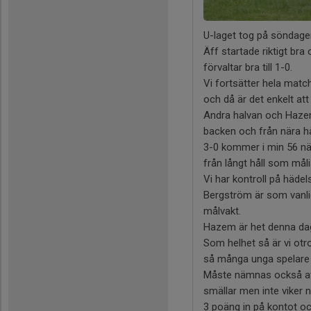
U-laget tog på söndage
Äff startade riktigt bra
förvaltar bra till 1-0.
Vi fortsätter hela match
och då är det enkelt att 
Andra halvan och Hazem 
backen och från nära hål
3-0 kommer i min 56 när
från långt håll som målis
Vi har kontroll på häde
Bergström är som vanlig
målvakt.
Hazem är het denna dag
Som helhet så är vi otrol
så många unga spelare 
Måste nämnas också att 
smällar men inte viker n
3 poäng in på kontot och