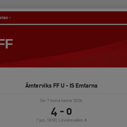
kolan
FF
Ämterviks FF U - IS Emtarna
Div 7 norra herrar 2026
4 - 0
7 jun, 18:00, Lövviksvallen A