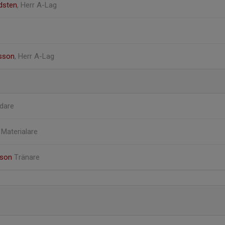
dsten
, Herr A-Lag
sson
, Herr A-Lag
dare
t
Materialare
sson
Tränare