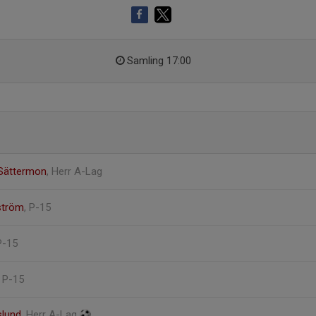
Samling 17:00
 Sättermon
, Herr A-Lag
ström
, P-15
P-15
, P-15
slund
, Herr A-Lag