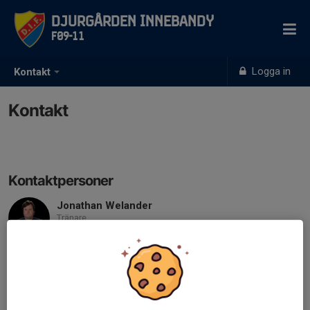
Djurgården Innebandy
F09-11
Logga in
Kontakt
Kontakt
Kontaktpersoner
Jonathan Welander
Tränare
070-246 96 79
jonathan.welander@difibs.se