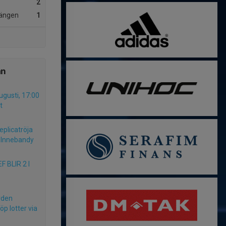
2
ängen
1
ån
gusti, 17:00
t
eplicatröja
F Innebandy
 BLIR 2 I
rden
p lotter via