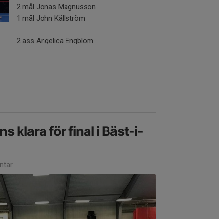
2 mål Jonas Magnusson
1 mål John Källström
2 ass Angelica Engblom
 klara för final i Bäst-i-
ntar