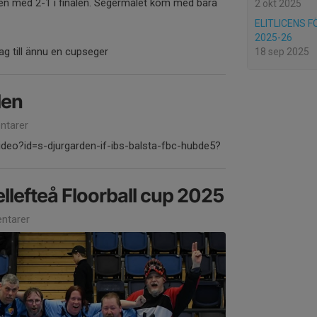
n med 2-1 i finalen. Segermålet kom med bara
2 okt 2025
ELITLICENS FÖ
2025-26
lag till ännu en cupseger
18 sep 2025
len
tarer
ideo?id=s-djurgarden-if-ibs-balsta-fbc-hubde5?
ellefteå Floorball cup 2025
ntarer