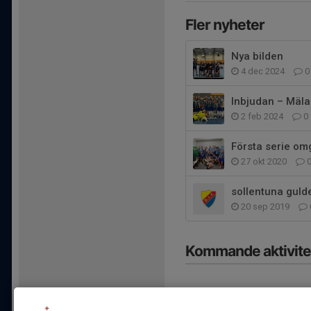
Fler nyheter
Nya bilden
4 dec 2024
0
Inbjudan – Mäla
2 feb 2024
0
Första serie om
27 okt 2020
sollentuna guld
20 sep 2019
Kommande aktivite
I