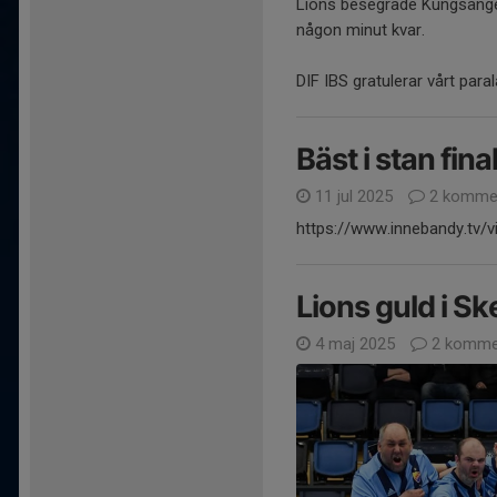
Lions besegrade Kungsänge
någon minut kvar.
DIF IBS gratulerar vårt para
Bäst i stan fina
11 jul 2025
2 kommen
https://www.innebandy.tv/v
Lions guld i Sk
4 maj 2025
2 komme