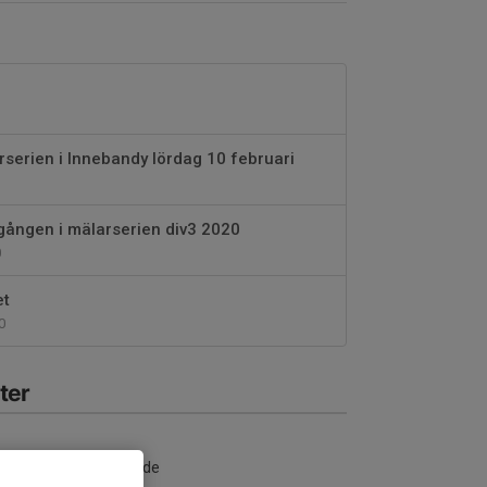
rserien i Innebandy lördag 10 februari
gången i mälarserien div3 2020
0
et
0
ter
nga aktiviteter inbokade