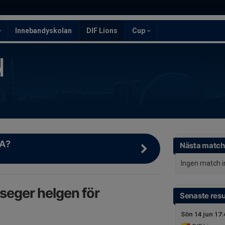
Innebandyskolan
DIF Lions
Cup
A?
Nästa match
Ingen match 
seger helgen för
Senaste resu
Sön 14 jun 17: