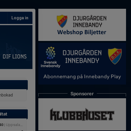
Logga in
DIF Lions
Sponsorer
inbokad
ltat
40
| Uppsala summer gems