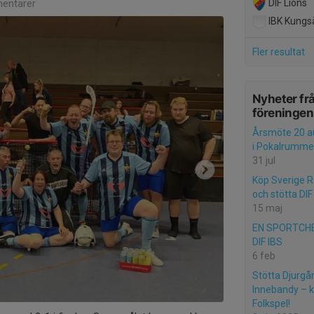
DIF Lions
entarer
IBK Kungs
Fler resultat
Nyheter fr
föreningen
Årsmöte 20 au
i Pokalrumme
31 jul
Köp Sverige R
och stötta DI
15 maj
EN SPORTCHEF
DIF IBS
6 feb
Stötta Djurgå
Innebandy – kö
Folkspel!