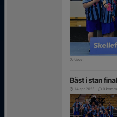
Guldlaget
Bäst i stan fina
14 apr 2025
0 komme