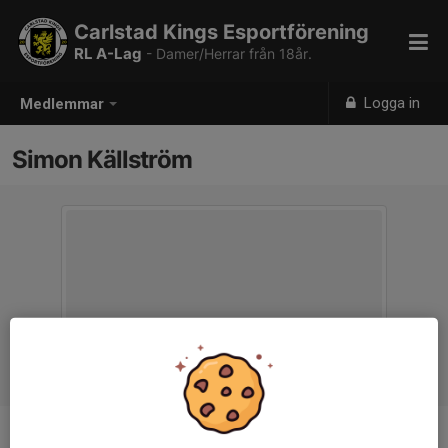
Carlstad Kings Esportförening
RL A-Lag
- Damer/Herrar från 18år.
Logga in
Medlemmar
Simon Källström
Ålder
35 år