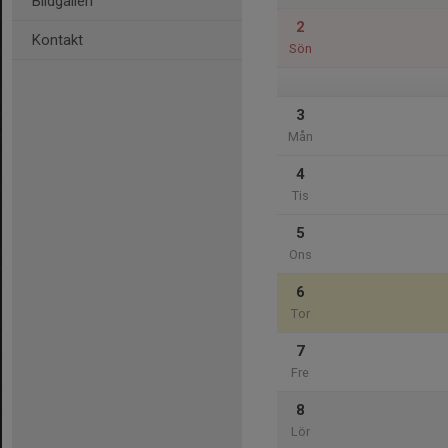
Bildgalleri
2
Kontakt
Sön
3
Mån
4
Tis
5
Ons
6
Tor
7
Fre
8
Lör