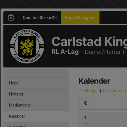
Counter-Strike 2
Rocket League
Carlstad Kin
RL A-Lag
- Damer/Herrar fr
Kalender
Hem
Gå till idag
|
Prenumerer
Nyheter
Medlemmar
Kalender
1
Lör