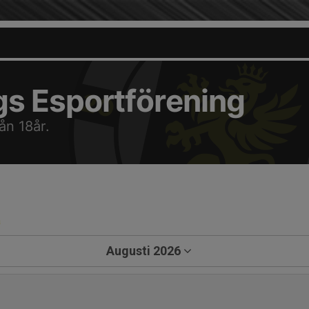
gs Esportförening
ån 18år.
a
Augusti 2026