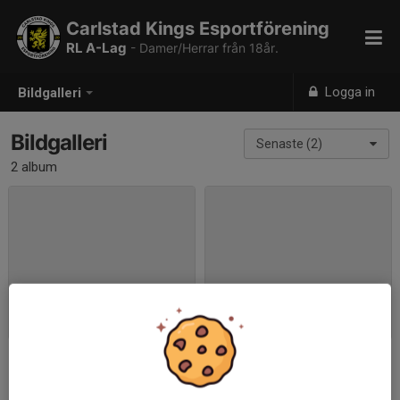
Carlstad Kings Esportförening
RL A-Lag
- Damer/Herrar från 18år.
Logga in
Bildgalleri
Bildgalleri
Senaste (2)
2 album
Tävling
Träning
2025-04-24
|
0 st
2025-04-24
|
0 st