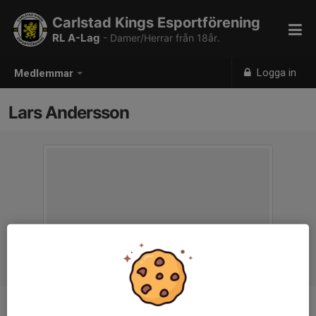
Carlstad Kings Esportförening
RL A-Lag
- Damer/Herrar från 18år.
Logga in
Medlemmar
Lars Andersson
Ålder
42 år