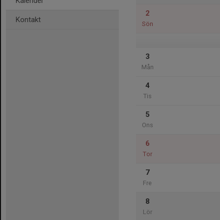
Kalender
2
Kontakt
Sön
3
Mån
4
Tis
5
Ons
6
Tor
7
Fre
8
Lör