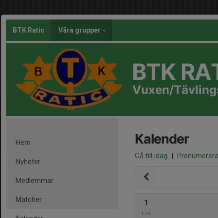
BTK Ratic
Våra grupper
BTK RA
Vuxen/Tävling
Kalender
Hem
Gå till idag
|
Prenumerer
Nyheter
Medlemmar
Matcher
1
Lör