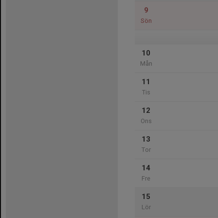
9
Sön
10
Mån
11
Tis
12
Ons
13
Tor
14
Fre
15
Lör