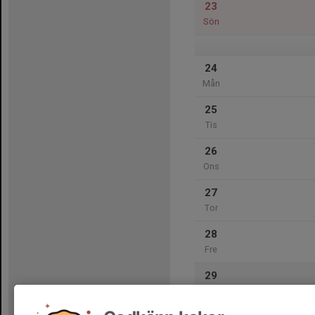
23
Sön
24
Mån
25
Tis
26
Ons
27
Tor
28
Fre
29
Lör