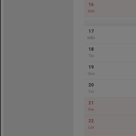
16
Sön
17
Mån
18
Tis
19
Ons
20
Tor
21
Fre
22
Lör