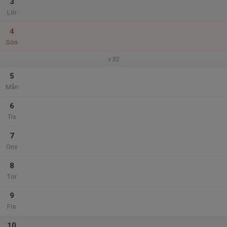
3
Lör
4
Sön
v.32
5
Mån
6
Tis
7
Ons
8
Tor
9
Fre
10