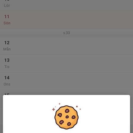
Lör
11
Sön
v.33
12
Mån
13
Tis
14
Ons
15
Tor
16
Fre
17