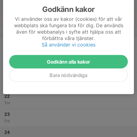
Lör
Godkänn kakor
18
Vi använder oss av kakor (cookies) för att vår
Sön
webbplats ska fungera bra för dig. De används
även för webbanalys i syfte att hjälpa oss att
v.34
förbättra våra tjänster.
19
Så använder vi cookies
Mån
20
Godkänn alla kakor
Tis
Bara nödvändiga
21
Ons
22
Tor
23
Fre
24