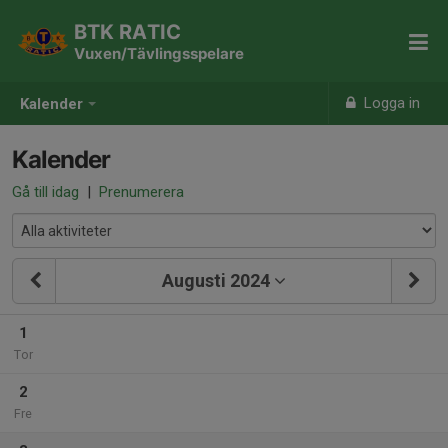
BTK RATIC
Vuxen/Tävlingsspelare
Logga in
Kalender
Kalender
Gå till idag
|
Prenumerera
Augusti 2024
1
Tor
2
Fre