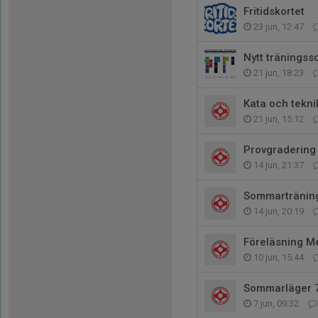
Fritidskortet
23 jun, 12:47
Nytt träningss
21 jun, 18:23
Kata och tekni
21 jun, 15:12
Provgradering
14 jun, 21:37
Sommarträning
14 jun, 20:19
Föreläsning Me
10 jun, 15:44
Sommarläger 7
7 jun, 09:32