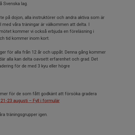
 på Svenska lag.
e på dojon, alla instruktörer och andra aktiva som är
ill med våra träningar är välkommen att delta. I
ötet kommer vi också erbjuda en föreläsning i
och tid kommer inom kort.
er för alla från 12 år och uppåt. Denna gång kommer
 där alla kan delta oavsett erfarenhet och grad. Det
ering för de med 3 kyu eller högre
mer för de som fått godkänt att försöka gradera
1-23 augusti – Fyll i formulär
åra träningsgrupper igen.