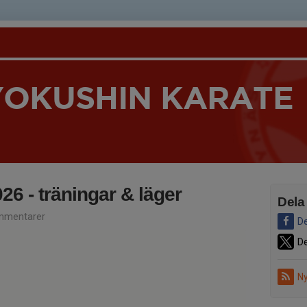
YOKUSHIN KARATE
6 - träningar & läger
Dela
mmentarer
De
De
Ny