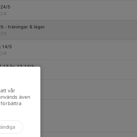
 24/5
0
 - träningar & läger
0
g 14/5
0
-13 år, 13-14/6
0
ing 22-24/5
att vår
2
 används även
 förbättra
vändiga