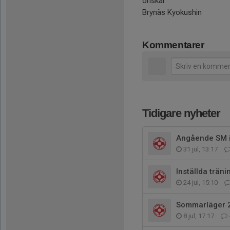
önskar
Brynäs Kyokushin
Kommentarer
Tidigare nyheter
Angående SM i
31 jul, 13:17
Inställda träni
24 jul, 15:10
Sommarläger 21
8 jul, 17:17