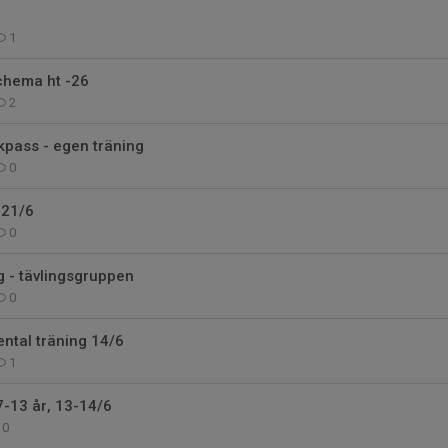
1
chema ht -26
2
kpass - egen träning
0
 21/6
0
 - tävlingsgruppen
0
ntal träning 14/6
1
-13 år, 13-14/6
0