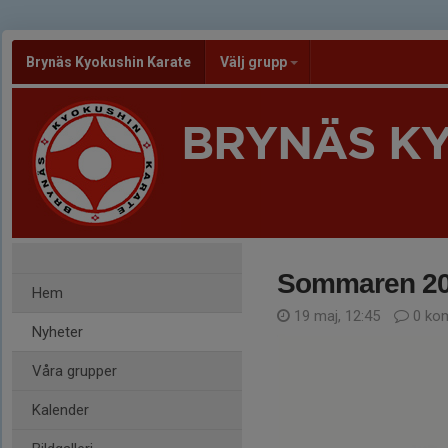
Brynäs Kyokushin Karate
Välj grupp
BRYNÄS K
Sommaren 202
Hem
19 maj, 12:45
0 ko
Nyheter
Våra grupper
Kalender