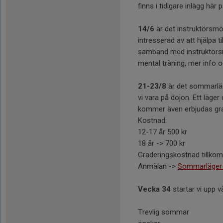
finns i tidigare inlägg här
14/6
är det instruktörsmöt
intresserad av att hjälpa t
samband med instruktörsm
mental träning, mer info 
21-23/8
är det sommarläg
vi vara på dojon. Ett läger
kommer även erbjudas grad
Kostnad:
12-17 år 500 kr
18 år -> 700 kr
Graderingskostnad tillkom
Anmälan ->
Sommarläger 2
Vecka 34
startar vi upp v
Trevlig sommar