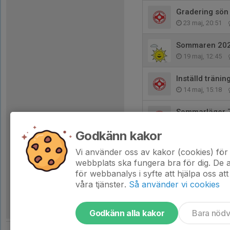
Gradering sön
23 maj, 20:51
Sommaren 2026
19 maj, 12:45
Inställd tränin
14 maj, 15:18
Sommarläger 7
12 maj, 13:23
Godkänn kakor
Schema grader
Vi använder oss av kakor (cookies) för 
5 maj, 15:00
webbplats ska fungera bra för dig. De
för webbanalys i syfte att hjälpa oss att
våra tjänster.
Så använder vi cookies
Godkänn alla kakor
Bara nöd