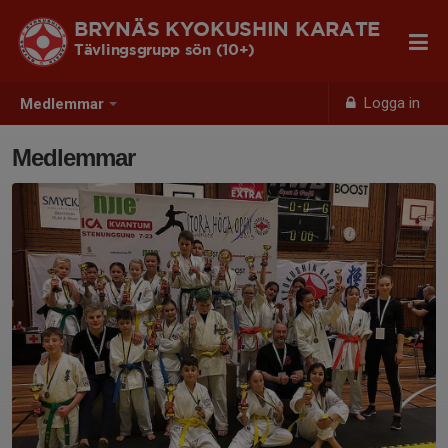
BRYNÄS KYOKUSHIN KARATE
Tävlingsgrupp sön (10+)
Logga in
Medlemmar
Medlemmar