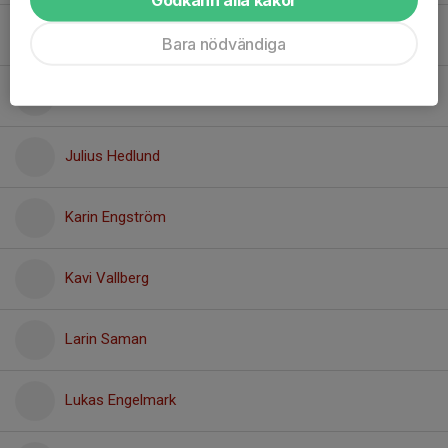
Inez Hänninen
Bara nödvändiga
Isabella Hjärne
Julius Hedlund
Karin Engström
Kavi Vallberg
Larin Saman
Lukas Engelmark