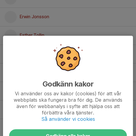
Erwin Jonsson
Esther Tollin
Felice Larsson Lindblom
Felix Engström
Godkänn kakor
Filip Ahlqvist
Vi använder oss av kakor (cookies) för att vår
webbplats ska fungera bra för dig. De används
även för webbanalys i syfte att hjälpa oss att
Filiph Larsson
förbättra våra tjänster.
Så använder vi cookies
Gabriel Styffe Örnehag
Godkänn alla kakor