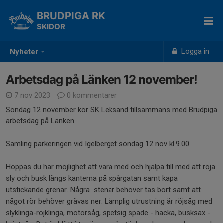
BRUDPIGA RK
SKIDOR
Logga in
Nyheter
Arbetsdag på Länken 12 november!
7 nov 2023
0 kommentarer
Söndag 12 november kör SK Leksand tillsammans med Brudpiga
arbetsdag på Länken.
Samling parkeringen vid Igelberget söndag 12 nov kl.9.00
Hoppas du har möjlighet att vara med och hjälpa till med att röja
sly och busk längs kanterna på spårgatan samt kapa
utstickande grenar. Några stenar behöver tas bort samt att
något rör behöver grävas ner. Lämplig utrustning är röjsåg med
slyklinga-röjklinga, motorsåg, spetsig spade - hacka, busksax -