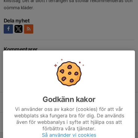
kvistsåg. Det är blött i terrängen så stövlar rekommenderas och
oömma kläder.
Dela nyhet
Kommentarer
Tidigare nyheter
Godkänn kakor
Vasaloppsveckan 2025
15 mar 2025
0
Vi använder oss av kakor (cookies) för att vår
webbplats ska fungera bra för dig. De används
Vasaloppsveckan
även för webbanalys i syfte att hjälpa oss att
13 mar 2024
0
förbättra våra tjänster.
Så använder vi cookies