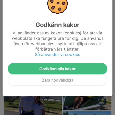
Nu är det dags för en storstädning av Roddens Hus inför vårens
uthyrning. Hela huset ska storstädas, fönster tvättas etc.
Ta gärna med lite extra utrustning för...
Godkänn kakor
Läs mer
Vi använder oss av kakor (cookies) för att vår
webbplats ska fungera bra för dig. De används
Rodd
även för webbanalys i syfte att hjälpa oss att
Roddtävling Piediluco (ITA)
förbättra våra tjänster.
Så använder vi cookies
29 apr, 19:13
0 kommentarer
Godkänn alla kakor
Bara nödvändiga