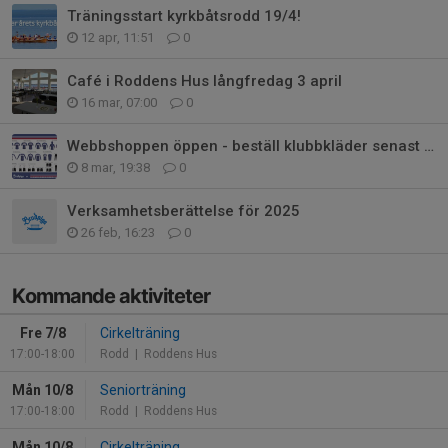
Träningsstart kyrkbåtsrodd 19/4!
12 apr, 11:51
0
Café i Roddens Hus långfredag 3 april
16 mar, 07:00
0
Webbshoppen öppen - beställ klubbkläder senast 16/3
8 mar, 19:38
0
Verksamhetsberättelse för 2025
26 feb, 16:23
0
Kommande aktiviteter
Fre 7/8
Cirkelträning
17:00-18:00
Rodd
| Roddens Hus
Mån 10/8
Seniorträning
17:00-18:00
Rodd
| Roddens Hus
Mån 10/8
Cirkelträning