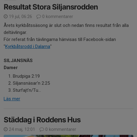
Resultat Stora Siljansrodden
19 jul, 06:26
0 kommentarer
Årets kyrkbåtssäsong är slut och nedan finns resultat från alla
deltävlingar.
För referat från tävlingarna hänvisas till Facebook-sidan
"
Kyrkbåtsrodd i Dalarna
"
SILJANSNÄS
Damer
Brudpiga 2:19
Siljansnäsar'n 2:25
Sturfajt'n/Tu...
Läs mer
Städdag i Roddens Hus
24 maj, 12:01
0 kommentarer