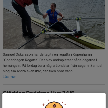
Samuel Oskarsson har deltagit i en regatta i Köpenhamn
"Copenhagen Regatta" Det blev andraplatser båda dagarna i
herrsingeln. På lördag bara några tiondelar från segern. Samuel
slog alla andra svenskar, dansken som vann...
Läs mer
Städdag Roddens Hus 24/5
4 maj, 17:50
0 kommentarer
Städdag i Roddens Hus söndag 24 maj med start kl. 9.