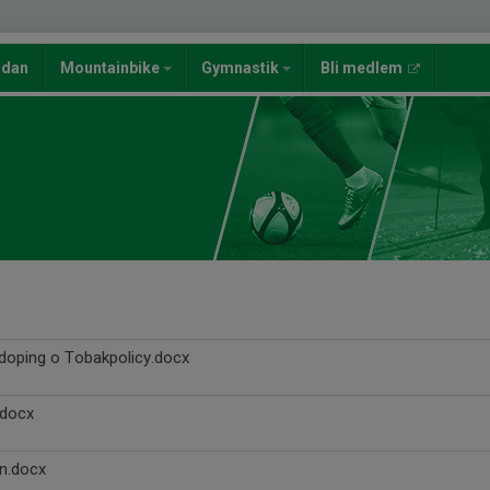
ndan
Mountainbike
Gymnastik
Bli medlem
 doping o Tobakpolicy.docx
.docx
an.docx