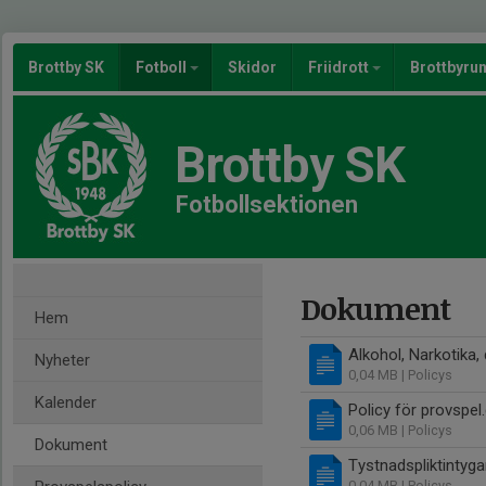
Brottby SK
Fotboll
Skidor
Friidrott
Brottbyru
Brottby SK
Fotbollsektionen
Dokument
Hem
Alkohol, Narkotika,
Nyheter
0,04 MB
| Policys
Kalender
Policy för provspel
0,06 MB
| Policys
Dokument
Tystnadspliktintyg
0,04 MB
| Policys