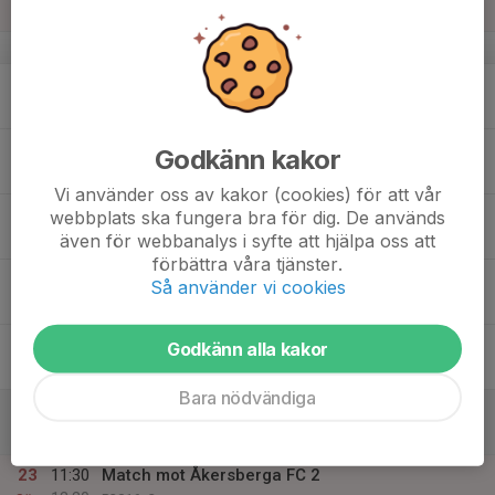
Sön
v.34
17
Mån
18
Godkänn kakor
Tis
Vi använder oss av kakor (cookies) för att vår
19
webbplats ska fungera bra för dig. De används
även för webbanalys i syfte att hjälpa oss att
Ons
förbättra våra tjänster.
20
Så använder vi cookies
Tor
21
Godkänn alla kakor
Fre
Bara nödvändiga
22
Lör
23
11:30
Match mot Åkersberga FC 2