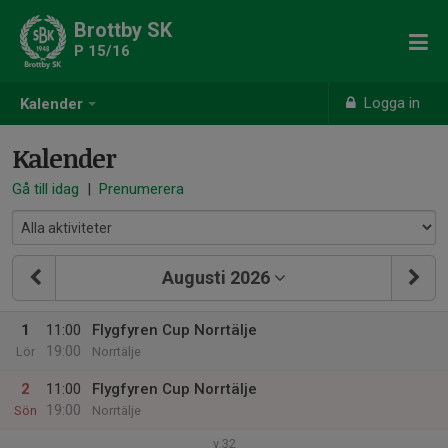
Brottby SK
P 15/16
Logga in
Kalender
Kalender
Gå till idag
|
Prenumerera
Augusti 2026
1
11:00
Flygfyren Cup Norrtälje
19:00
Lör
Norrtälje
2
11:00
Flygfyren Cup Norrtälje
19:00
Sön
Norrtälje
v.32