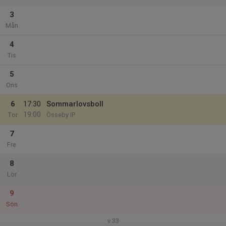
3
Mån
4
Tis
5
Ons
6
17:30
Sommarlovsboll
19:00
Tor
Össeby IP
7
Fre
8
Lör
9
Sön
v.33