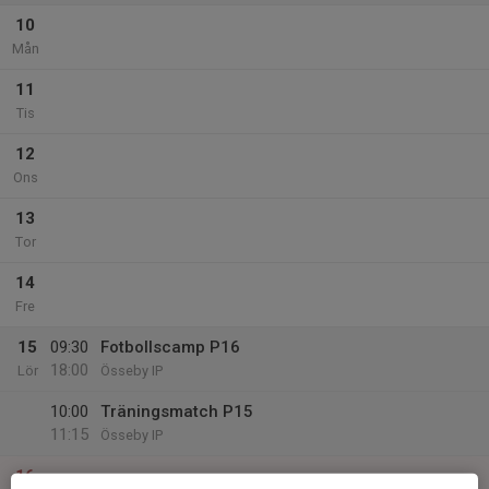
10
Mån
11
Tis
12
Ons
13
Tor
14
Fre
15
09:30
Fotbollscamp P16
18:00
Lör
Össeby IP
10:00
Träningsmatch P15
11:15
Össeby IP
16