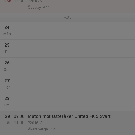
13:30
Sön
P2016- 2
Össeby IP 11
v.35
24
Mån
25
Tis
26
Ons
27
Tor
28
Fre
29
09:00
Match mot Österåker United FK 5 Svart
11:00
Lör
P2016- 3
Åkersberga IP 21