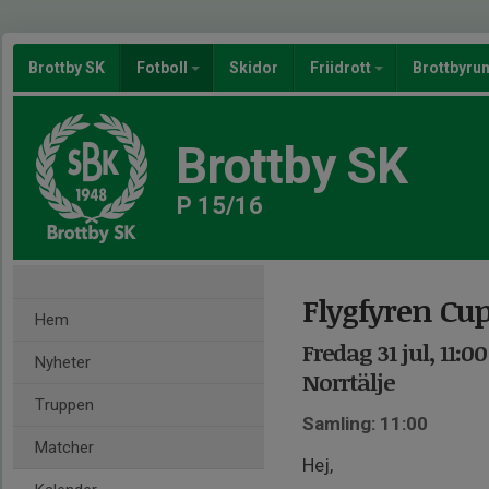
Brottby SK
Fotboll
Skidor
Friidrott
Brottbyru
Brottby SK
P 15/16
Flygfyren Cup
Hem
Fredag 31 jul, 11:0
Nyheter
Norrtälje
Truppen
Samling: 11:00
Matcher
Hej,