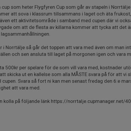
 cup som heter Flygfyren Cup som går av stapeln i Norrtälje 3
mmer att sova i klassrum tillsammans i laget och äta frukos
även ett aktivitetsområde i samband med cupen där vi ocks
gade om att de flesta av killarna kommer att tycka att det ä
ör lagsammanhållningen.
 i Norrtälje så går det toppen att vara med även om man inte
llen och sen ansluta till laget på morgonen igen och vara m
 500kr per spelare för de som vill vara med, kostnader utöve
tt skicka ut en kallelse som alla MÅSTE svara på för att vi
ill cupen. Svara så fort ni kan men senast fredag den 6:e ma
ighet att vara med.
en kolla på följande länk https://norrtalje.cupmanager.net/4