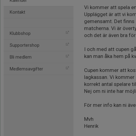
Kalender
Vi kommer att spela en
Kontakt
Upplägget är att vi ko
gemensamt. Det finns 
matcherna. Vi är överty
Klubbshop
och det är även bra f
Supportershop
I och med att cupen går
kan man åka hem på kvä
Bli medlem
Medlemsavgifter
Cupen kommer att kosta
lagkassan. Vi kommer a
korrekt antal spelare t
Nej om ni inte har möjl
För mer info kan ni äv
Mvh
Henrik