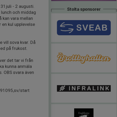
1juli - 2 augusti.
Stolta sponsorer
t, lunch och middag
å kan vara mellan
r en kul upplevelse
 vill sova kvar. Då
ed på frukost.
r det tar vi från
 ska kunna anmäla
rs. OBS svara även
091095,sv/start