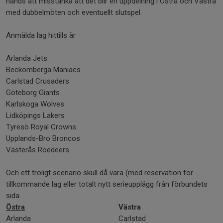
hands att misstänka att det blir en uppdelning i Östra och Västra
med dubbelmöten och eventuellt slutspel.
Anmälda lag hittills är
Arlanda Jets
Beckomberga Maniacs
Carlstad Crusaders
Göteborg Giants
Karlskoga Wolves
Lidköpings Lakers
Tyresö Royal Crowns
Upplands-Bro Broncos
Västerås Roedeers
Och ett troligt scenario skull då vara (med reservation för
tillkommande lag eller totalt nytt serieupplägg från förbundets
sida.
Östra
Västra
Arlanda
Carlstad