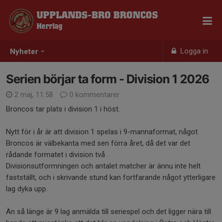
UPPLANDS-BRO BRONCOS
Herrlag
Logga in
Nyheter
Serien börjar ta form - Division 1 2026
2 maj, 11:58
0 kommentarer
Broncos tar plats i division 1 i höst.
Nytt för i år är att division 1 spelas i 9-mannaformat, något
Broncos är välbekanta med sen förra året, då det var det
rådande formatet i division två .
Divisionsutformningen och antalet matcher är ännu inte helt
fastställt, och i skrivande stund kan fortfarande något ytterligare
lag dyka upp.
Än så länge är 9 lag anmälda till seriespel och det ligger nära till