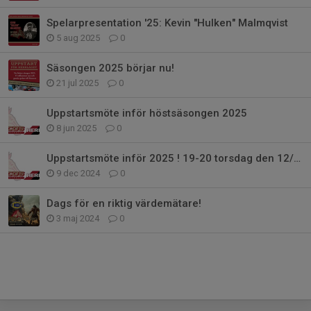
Spelarpresentation '25: Kevin "Hulken" Malmqvist
5 aug 2025
0
Säsongen 2025 börjar nu!
21 jul 2025
0
Uppstartsmöte inför höstsäsongen 2025
8 jun 2025
0
Uppstartsmöte inför 2025 ! 19-20 torsdag den 12/12 i Bro IP 1 tr upp
9 dec 2024
0
Dags för en riktig värdemätare!
3 maj 2024
0