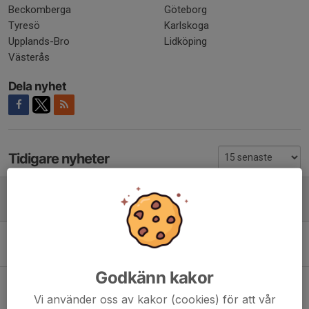
Beckomberga
Göteborg
Tyresö
Karlskoga
Upplands-Bro
Lidköping
Västerås
Dela nyhet
Tidigare nyheter
Serien börjar ta form - Division 1 2026
2 maj, 11:58
0
Spelarpresentation '25: Jakob Dalenius
19 aug 2025
0
Godkänn kakor
Spelarpresentation '25: Djalmar Dorado
15 aug 2025
0
Vi använder oss av kakor (cookies) för att vår