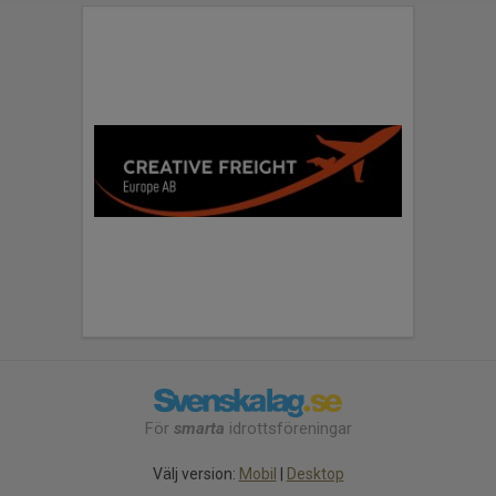
För
smarta
idrottsföreningar
Välj version:
Mobil
|
Desktop