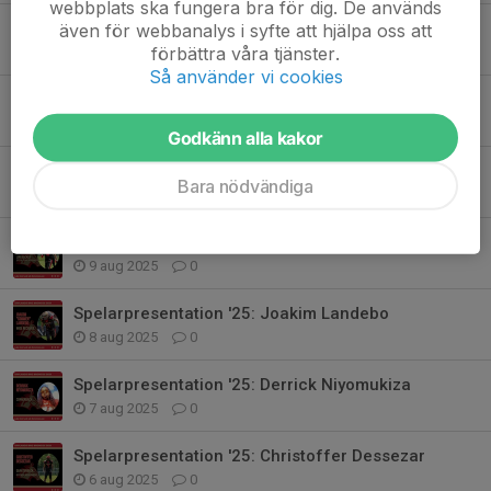
webbplats ska fungera bra för dig. De används
Spelarpresentation '25: Brandon Mitchell
även för webbanalys i syfte att hjälpa oss att
förbättra våra tjänster.
13 aug 2025
0
Så använder vi cookies
Spelarpresentation '25: Tim Fransson
11 aug 2025
0
Godkänn alla kakor
Spelarpresentation '25: Hannes Edvardsson
Bara nödvändiga
10 aug 2025
0
Spelarpresentation '25: Daniel Labbé
9 aug 2025
0
Spelarpresentation '25: Joakim Landebo
8 aug 2025
0
Spelarpresentation '25: Derrick Niyomukiza
7 aug 2025
0
Spelarpresentation '25: Christoffer Dessezar
6 aug 2025
0