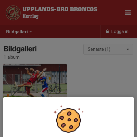
UPPLANDS-BRO BRONCOS
Herrlag
Logga in
Bildgalleri
Bildgalleri
Senaste (1)
1 album
Broncos - Lidköping Lakers Foto: Dennis Edman
2022-09-10
|
12 st