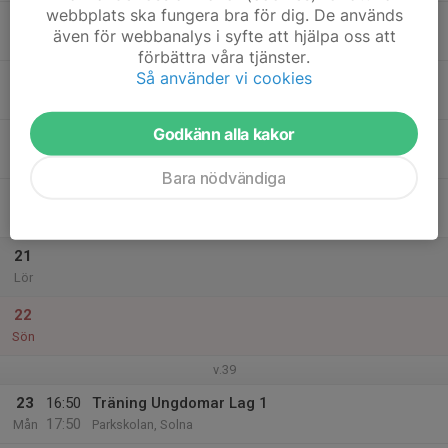
webbplats ska fungera bra för dig. De används
17
även för webbanalys i syfte att hjälpa oss att
Tis
förbättra våra tjänster.
Så använder vi cookies
18
Ons
Godkänn alla kakor
19
Tor
Bara nödvändiga
20
Fre
21
Lör
22
Sön
v.39
23
16:50
Träning Ungdomar Lag 1
17:50
Mån
Parkskolan, Solna