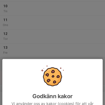
10
Tis
11
Ons
12
Tor
13
Fre
14
Lör
15
Sön
v.38
Godkänn kakor
16
Mån
Vi använder oss av kakor (cookies) för att vår