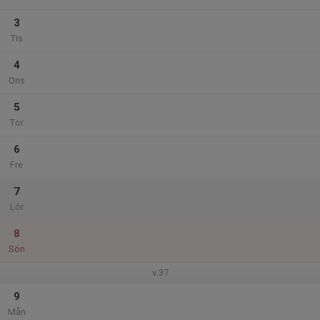
3
Tis
4
Ons
5
Tor
6
Fre
7
Lör
8
Sön
v.37
9
Mån