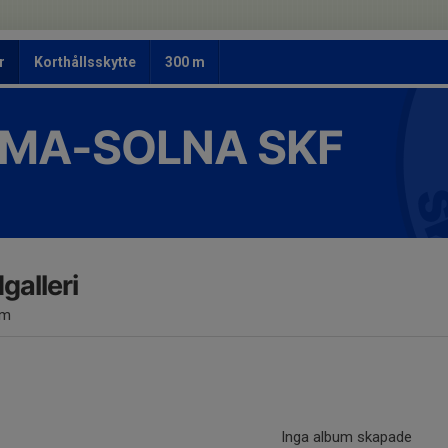
r
Korthållsskytte
300 m
MA-SOLNA SKF
dgalleri
um
Inga album skapade