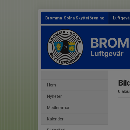
Bromma-Solna Skytteförening
Luftgevä
BROM
Luftgevär
Bil
Hem
0 alb
Nyheter
Medlemmar
Kalender