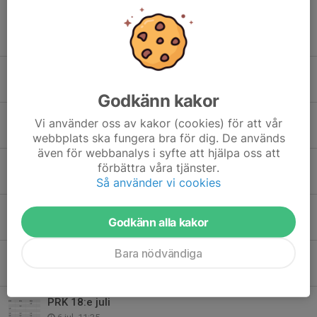
Tidigare nyheter
INSTÄLLT - ÖBACKASPELEN 2026
2 aug, 14:05
Godkänn kakor
Inbjudan Öbackaspelen 2026
Vi använder oss av kakor (cookies) för att vår
24 jul, 14:49
webbplats ska fungera bra för dig. De används
även för webbanalys i syfte att hjälpa oss att
Friidrottsskolan 2026 är fulltecknad
förbättra våra tjänster.
21 jul, 17:40
Så använder vi cookies
Tidsprogram för PRK 18:e juli
Godkänn alla kakor
17 jul, 13:17
Bara nödvändiga
Jordgubbsloppet 11:e juli 2026 - Jättendal
11 jul, 14:55
PRK 18:e juli