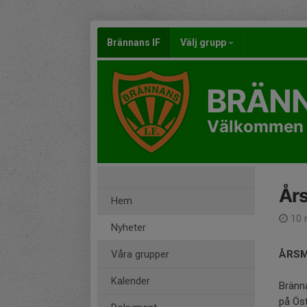
Brännans IF
Välj grupp
BRÄNN
Välkommen
År
Hem
10 
Nyheter
Våra grupper
ÅRS
Kalender
Bränna
på Ös