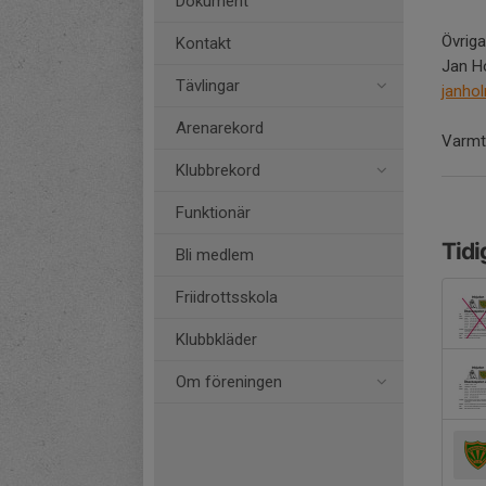
Dokument
Övriga
Kontakt
Jan Ho
Tävlingar
janho
Arenarekord
Varmt
Klubbrekord
Funktionär
Tidi
Bli medlem
Friidrottsskola
Klubbkläder
Om föreningen