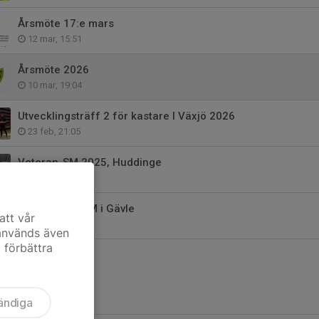
Årsmöte 17:e mars
12 mar, 15:51
Årsmöte 2026
10 mar, 19:04
Utvecklingsträff 2 för kastare I Växjö 2026
23 feb, 21:05
Veteran-SM 2025, Huddinge
10 feb, 19:09
Mittsvenska DM i Gävle
att vår
7 feb, 16:56
 används även
t förbättra
ändiga