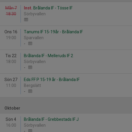
Mån 7
Inst.
Brålanda IF - Tösse IF
18:30
Sörbyvallen
Ons 16
Tanums IF 15-19år - Brålanda IF
19:00
Sparvallen
-
Tis 22
Brålanda IF - Melleruds IF 2
18:00
Sörbyvallen
-
Sön 27
Eds FF P 15-19 år - Brålanda IF
11:00
Bergslätt
-
Oktober
Sön 4
Brålanda IF - Grebbestads IF J
16:00
Sörbyvallen
-