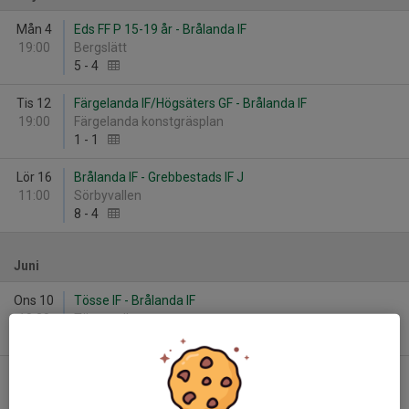
Mån 4
Eds FF P 15-19 år - Brålanda IF
19:00
Bergslätt
5
-
4
Tis 12
Färgelanda IF/Högsäters GF - Brålanda IF
19:00
Färgelanda konstgräsplan
1
-
1
Lör 16
Brålanda IF - Grebbestads IF J
11:00
Sörbyvallen
8
-
4
Juni
Ons 10
Tösse IF - Brålanda IF
18:30
Tössevallen
1
-
6
Ons 17
Brålanda IF - Tanums IF 15-19år
19:00
Sörbyvallen