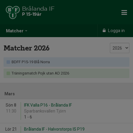
Brålanda IF
P 15-19år
Logga in
Matcher
Matcher 2026
BDFF P15-19 Blå Norra
Träningsmatch Pojk utan AD 2026
Mars
Sön 8
IFK Valla P16 - Brålanda IF
11:30
Sparbanksvallen Tjörn
1
-
6
Lör 21
Brålanda IF - Halvorstorps IS P19