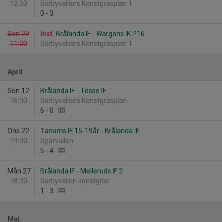
12:30
Sörbyvallens Konstgräsplan 1
0
-
3
Sön 29
Inst.
Brålanda IF - Wargöns IK P16
11:00
Sörbyvallens Konstgräsplan 1
April
Sön 12
Brålanda IF - Tösse IF
16:00
Sörbyvallens Konstgräsplan
6
-
0
Ons 22
Tanums IF 15-19år - Brålanda IF
19:00
Sparvallen
5
-
4
Mån 27
Brålanda IF - Melleruds IF 2
18:30
Sörbyvallen konstgräs
1
-
3
Maj