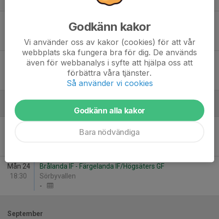
2
-
1
Ons 24
Melleruds IF 2 - Brålanda IF
Godkänn kakor
18:30
Dalslands Sparbanks Arena
1
-
4
Vi använder oss av kakor (cookies) för att vår
webbplats ska fungera bra för dig. De används
Tis 30
Brålanda IF - Eds FF P 15-19 år
även för webbanalys i syfte att hjälpa oss att
19:00
Sörbyvallen
förbättra våra tjänster.
4
-
1
Så använder vi cookies
Augusti
Godkänn alla kakor
Ons 19
Grebbestads IF J - Brålanda IF
Bara nödvändiga
19:00
Siljevi
-
Mån 24
Brålanda IF - Färgelanda IF/Högsäters GF
18:30
Sörbyvallen
-
September