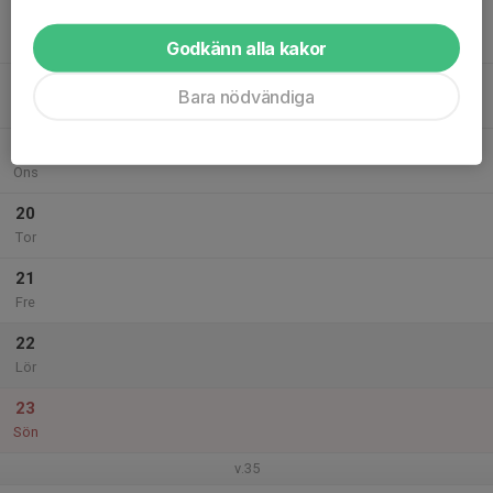
17
Mån
Godkänn alla kakor
18
Bara nödvändiga
Tis
19
Ons
20
Tor
21
Fre
22
Lör
23
Sön
v.35