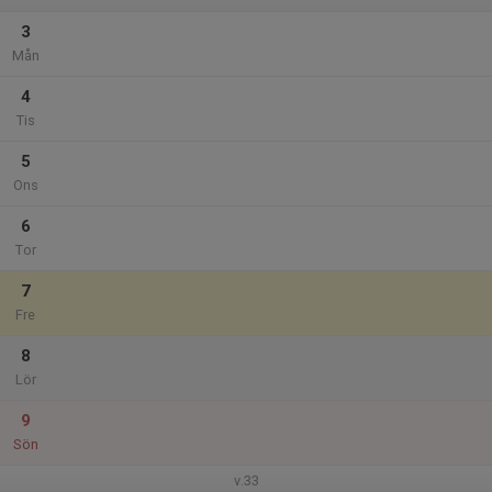
3
Mån
4
Tis
5
Ons
6
Tor
7
Fre
8
Lör
9
Sön
v.33