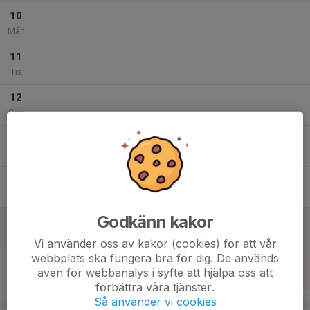
10
Mån
11
Tis
12
Ons
13
Tor
14
Fre
Godkänn kakor
15
Lör
Vi använder oss av kakor (cookies) för att vår
webbplats ska fungera bra för dig. De används
16
även för webbanalys i syfte att hjälpa oss att
Sön
förbättra våra tjänster.
v.34
Så använder vi cookies