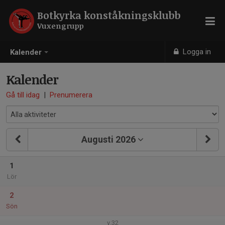
Botkyrka konståkningsklubb
Vuxengrupp
Logga in
Kalender
Kalender
Gå till idag
|
Prenumerera
Augusti 2026
1
Lör
2
Sön
v.32