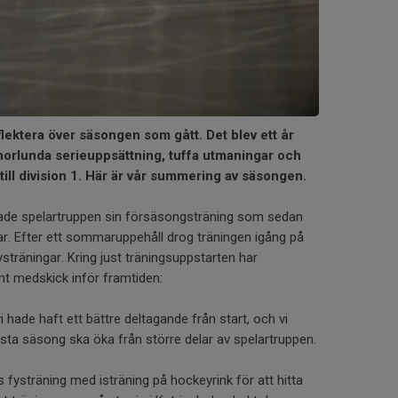
eflektera över säsongen som gått. Det blev ett år
orlunda serieuppsättning, tuffa utmaningar och
 till division 1. Här är vår summering av säsongen.
ade spelartruppen sin försäsongsträning som sedan
r. Efter ett sommaruppehåll drog träningen igång på
ysträningar. Kring just träningsuppstarten har
t medskick inför framtiden:
i hade haft ett bättre deltagande från start, och vi
ästa säsong ska öka från större delar av spelartruppen.
fysträning med isträning på hockeyrink för att hitta