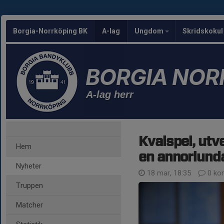
Borgia-Norrköping BK
A-lag
Ungdom
Skridskoku
BORGIA NOR
A-lag herr
Kvalspel, utv
Hem
en annorlund
Nyheter
18 mar, 18:35
0 ko
Truppen
Matcher