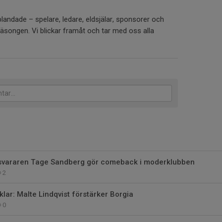
nblandade – spelare, ledare, eldsjälar, sponsorer och
säsongen. Vi blickar framåt och tar med oss alla
rsvararen Tage Sandberg gör comeback i moderklubben
2
ar: Malte Lindqvist förstärker Borgia
0