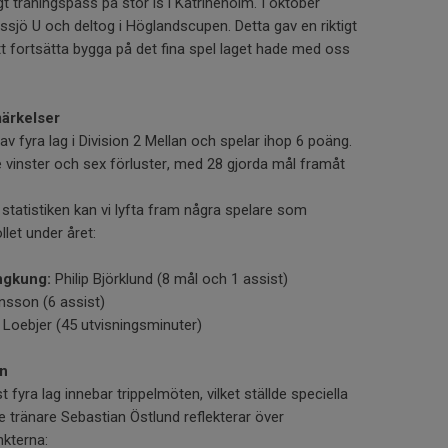
tigt träningspass på stor is i Katrineholm. I oktober
ssjö U och deltog i Höglandscupen. Detta gav en riktigt
tt fortsätta bygga på det fina spel laget hade med oss
märkelser
 av fyra lag i Division 2 Mellan och spelar ihop 6 poäng.
tre vinster och sex förluster, med 28 gjorda mål framåt
a statistiken kan vi lyfta fram några spelare som
llet under året:
ngkung:
Philip Björklund (8 mål och 1 assist)
sson (6 assist)
 Loebjer (45 utvisningsminuter)
en
fyra lag innebar trippelmöten, vilket ställde speciella
e tränare Sebastian Östlund reflekterar över
kterna: