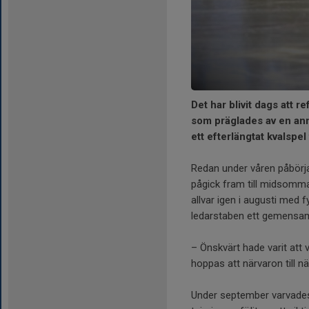
Det har blivit dags att r
som präglades av en ann
ett efterlängtat kvalspel
Redan under våren påbörj
pågick fram till midsomma
allvar igen i augusti med f
ledarstaben ett gemensam
– Önskvärt hade varit att v
hoppas att närvaron till n
Under september varvades 