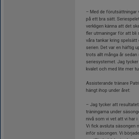
– Med de förutsättningar v
på ett bra sätt. Seriespel
verkligen känna att det sk
fler utmaningar för att bl
våra tankar kring spelsätt o
serien. Det var en häftig 
trots allt många år sedan 
seriesystemet. Jag tycker v
kvalet och med lite mer tu
Assisterande tränare Patr
hängt ihop under året:
– Jag tycker att resultatet
träningarna under säsongen
nivå som vi vet att vi har
Vi fick avsluta säsongen me
inför säsongen. Vi börjad