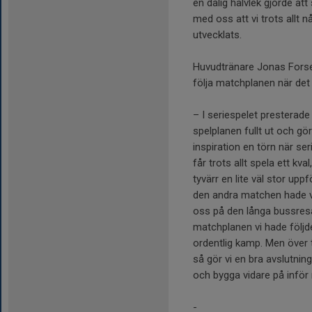
en dålig halvlek gjorde att
med oss att vi trots allt 
utvecklats.
Huvudtränare Jonas Forsel
följa matchplanen när det
– I seriespelet presterade 
spelplanen fullt ut och gör
inspiration en törn när se
får trots allt spela ett k
tyvärr en lite väl stor uppf
den andra matchen hade v
oss på den långa bussresa
matchplanen vi hade följd
ordentlig kamp. Men över t
så gör vi en bra avslutni
och bygga vidare på inför
-