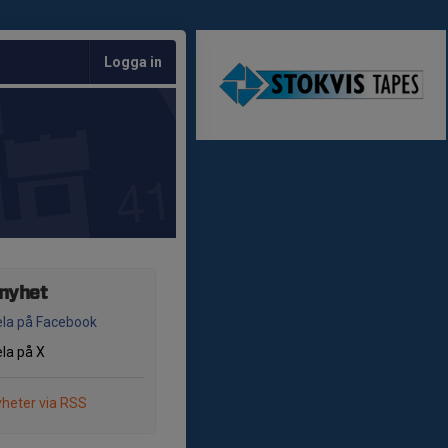
Logga in
 nyhet
la på Facebook
la på X
heter via RSS