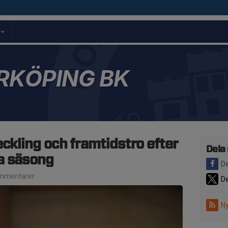
l
RKÖPING BK
eckling och framtidstro efter
Dela
a säsong
De
mmentarer
De
Ny