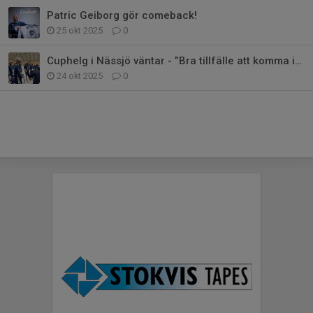
Patric Geiborg gör comeback!
25 okt 2025
0
Cuphelg i Nässjö väntar - ”Bra tillfälle att komma ihop som lag”
24 okt 2025
0