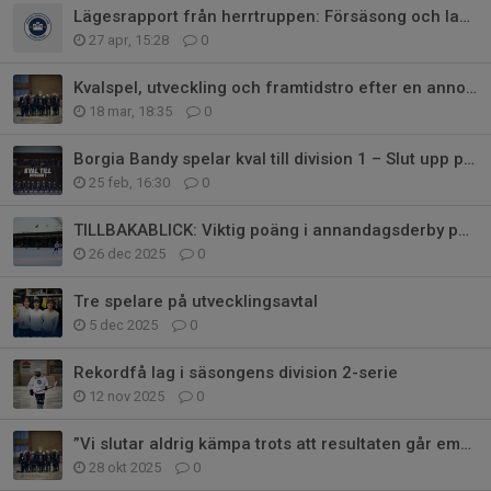
Lägesrapport från herrtruppen: Försäsong och lagbygget i full gång
27 apr, 15:28
0
Kvalspel, utveckling och framtidstro efter en annorlunda säsong
18 mar, 18:35
0
Borgia Bandy spelar kval till division 1 – Slut upp på Himmelstalund!
25 feb, 16:30
0
TILLBAKABLICK: Viktig poäng i annandagsderby på Stångebro
26 dec 2025
0
Tre spelare på utvecklingsavtal
5 dec 2025
0
Rekordfå lag i säsongens division 2-serie
12 nov 2025
0
”Vi slutar aldrig kämpa trots att resultaten går emot oss”
28 okt 2025
0