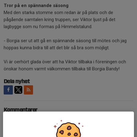
Tror på en spännande säsong
Med den starka stomme som redan är på plats och de
pågående samtalen kring truppen, ser Viktor ljust på det
lagbygge som nu formas på Himmelstalund.
- Borgia ser ut att gå en spännande säsong till mötes och jag
hoppas kunna bidra till att det blir så bra som möjligt.
Vi är oerhört glada över att ha Viktor tillbaka i föreningen och
önskar honom varmt välkommen tillbaka till Borgia Bandy!
Dela nyhet
Kommentarer