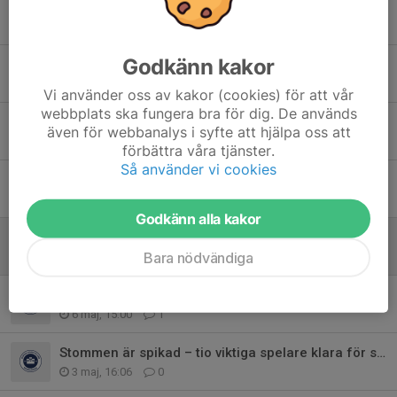
Tidigare nyheter
Godkänn kakor
Nyförvärv: Försvararen Tage Sandberg gör comeback i moderklubben
22 jul, 18:00
2
Vi använder oss av kakor (cookies) för att vår
webbplats ska fungera bra för dig. De används
Hemvändaren klar: Malte Lindqvist förstärker Borgia
även för webbanalys i syfte att hjälpa oss att
19 jul, 12:00
0
förbättra våra tjänster.
Så använder vi cookies
Nyförvärv: Försvararen Patrik Blom gör comeback i Borgia
22 jun, 15:00
0
Godkänn alla kakor
Nyförvärv: Viktor Östrand gör efterlängtad comeback i moderklubben
Bara nödvändiga
15 maj, 12:00
0
Comeback i Borgia: Jesper Rylander är tillbaka i truppen!
6 maj, 15:00
1
Stommen är spikad – tio viktiga spelare klara för säsongen 26/27
3 maj, 16:06
0