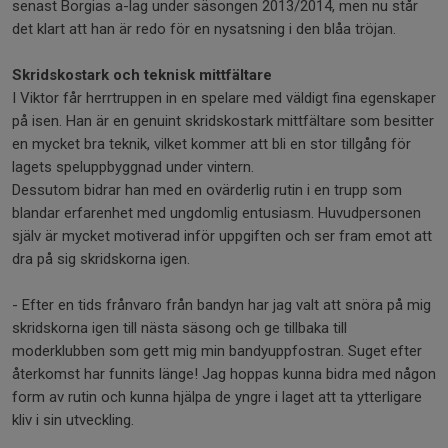
senast Borgias a-lag under säsongen 2013/2014, men nu står
det klart att han är redo för en nysatsning i den blåa tröjan.
Skridskostark och teknisk mittfältare
I Viktor får herrtruppen in en spelare med väldigt fina egenskaper
på isen. Han är en genuint skridskostark mittfältare som besitter
en mycket bra teknik, vilket kommer att bli en stor tillgång för
lagets speluppbyggnad under vintern.
Dessutom bidrar han med en ovärderlig rutin i en trupp som
blandar erfarenhet med ungdomlig entusiasm. Huvudpersonen
själv är mycket motiverad inför uppgiften och ser fram emot att
dra på sig skridskorna igen.
- Efter en tids frånvaro från bandyn har jag valt att snöra på mig
skridskorna igen till nästa säsong och ge tillbaka till
moderklubben som gett mig min bandyuppfostran. Suget efter
återkomst har funnits länge! Jag hoppas kunna bidra med någon
form av rutin och kunna hjälpa de yngre i laget att ta ytterligare
kliv i sin utveckling.