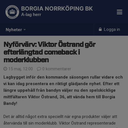
BORGIA NORRKÖPING BK
A-lag herr
Logga in
Nyheter
Nyförvärv: Viktor Östrand gör
efterlängtad comeback i
moderklubben
15 maj, 12:00
0 kommentarer
Lagbygget inför den kommande säsongen rullar vidare och
vi kan idag presentera en riktigt glädjande nyhet. Efter ett
längre uppehåll från bandyn väljer nu den spelskicklige
mittfältaren Viktor Östrand, 36, att vända hem till Borgia
Bandy!
Det är alltid något extra speciellt när egna produkter väljer att
återvända till sin moderklubb. Viktor Östrand representerade