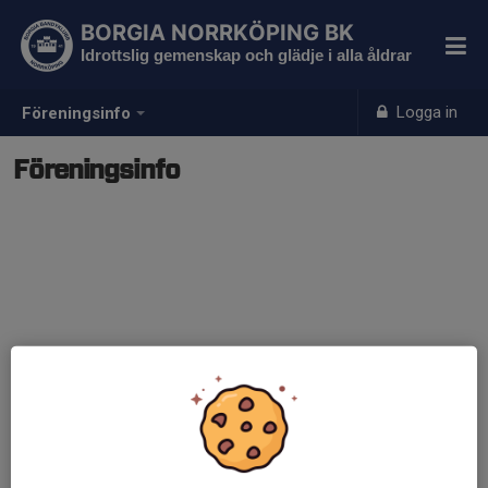
BORGIA NORRKÖPING BK
Idrottslig gemenskap och glädje i alla åldrar
Logga in
Föreningsinfo
Föreningsinfo