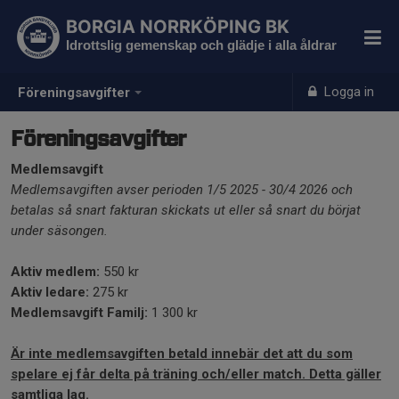
BORGIA NORRKÖPING BK
Idrottslig gemenskap och glädje i alla åldrar
Logga in
Föreningsavgifter
Föreningsavgifter
Medlemsavgift
Medlemsavgiften avser perioden 1/5 2025 - 30/4 2026 och
betalas så snart fakturan skickats ut eller så snart du börjat
under säsongen.
Aktiv medlem:
550 kr
Aktiv ledare:
275 kr
Medlemsavgift Familj:
1 300 kr
Är inte medlemsavgiften betald innebär det att du som
spelare ej får delta på träning och/eller match. Detta gäller
samtliga lag.