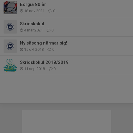
Borgia 80 år
18 nov 2021
0
Skridskokul
4 mar 2021
0
Ny säsong närmar sig!
15 okt 2018
0
Skridskokul 2018/2019
11 sep 2018
0