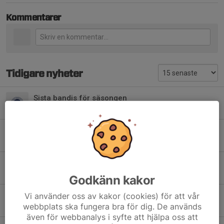
Kommentarer
Tidigare nyheter
Sista bandis för säsongen
22 feb, 13:35
0
Info till målsmän för deltagare på Bandis
21 dec 2025
0
Äntligen start för bandis
20 nov 2025
0
Godkänn kakor
Vi använder oss av kakor (cookies) för att vår
Start för bandis skridskoskola 2025
webbplats ska fungera bra för dig. De används
11 nov 2025
0
även för webbanalys i syfte att hjälpa oss att