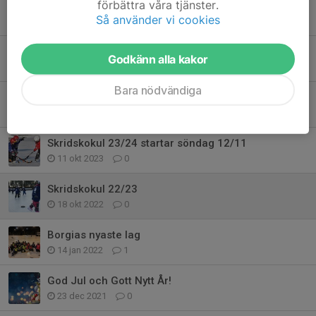
förbättra våra tjänster.
Skridskokul startar på söndag!
Så använder vi cookies
20 nov 2024
0
Skridskokul 2024/2025
Godkänn alla kakor
2 okt 2024
0
Bara nödvändiga
Skridskokul startar 19 november
10 nov 2023
2
Skridskokul 23/24 startar söndag 12/11
11 okt 2023
0
Skridskokul 22/23
18 okt 2022
0
Borgias nyaste lag
14 jan 2022
1
God Jul och Gott Nytt År!
23 dec 2021
0