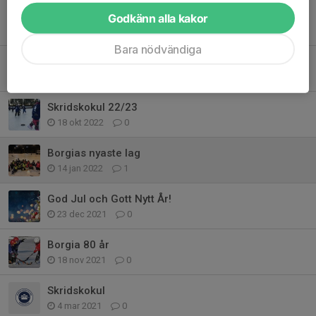
Skridskokul startar 19 november
Godkänn alla kakor
10 nov 2023
2
Bara nödvändiga
Skridskokul 23/24 startar söndag 12/11
11 okt 2023
0
Skridskokul 22/23
18 okt 2022
0
Borgias nyaste lag
14 jan 2022
1
God Jul och Gott Nytt År!
23 dec 2021
0
Borgia 80 år
18 nov 2021
0
Skridskokul
4 mar 2021
0