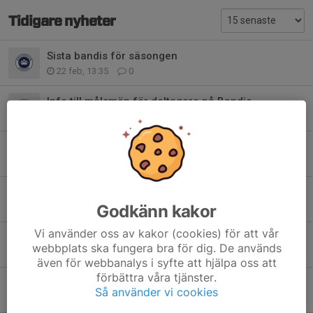
Tidigare nyheter
Sista bandis för säsongen
22 feb, 13:35
0
Info till målsmän för deltagare på Bandis
21 dec 2025
0
Äntligen start för bandis
20 nov 2025
0
Start för bandis skridskoskola 2025
Godkänn kakor
11 nov 2025
0
Vi använder oss av kakor (cookies) för att vår
Skridskokul startar på söndag!
webbplats ska fungera bra för dig. De används
20 nov 2024
0
även för webbanalys i syfte att hjälpa oss att
förbättra våra tjänster.
Skridskokul 2024/2025
Så använder vi cookies
2 okt 2024
0