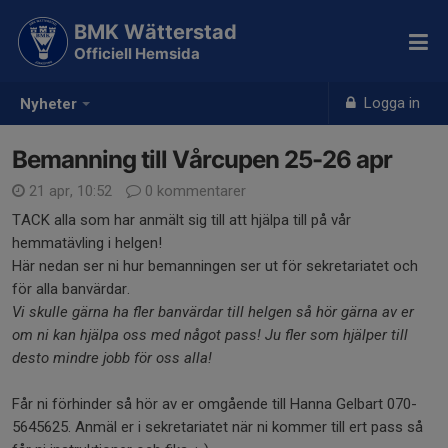
BMK Wätterstad
Officiell Hemsida
Logga in
Nyheter
Bemanning till Vårcupen 25-26 apr
21 apr, 10:52
0 kommentarer
TACK alla som har anmält sig till att hjälpa till på vår
hemmatävling i helgen!
Här nedan ser ni hur bemanningen ser ut för sekretariatet och
för alla banvärdar.
Vi skulle gärna ha fler banvärdar till helgen så hör gärna av er
om ni kan hjälpa oss med något pass! Ju fler som hjälper till
desto mindre jobb för oss alla!
Får ni förhinder så hör av er omgående till Hanna Gelbart 070-
5645625. Anmäl er i sekretariatet när ni kommer till ert pass så