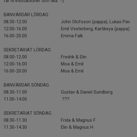
får ni instruktioner och fika. :-)
BANVÄRDAR LÖRDAG
08.30-12.00
John Olofsson (pappa), Lukas Pav
12.00-16.00
Emil Vesterberg, Kartikeya (pappa)
16.00-20.00
Emma Falk
SEKRETARIAT LÖRDAG
08.00-12.00
Fredrik & Elin
12.00-16.00
Moa & Emil
16.00-20.00
Moa & Emil
BANVÄRDAR SÖNDAG
08.30-11.00
Gustav & Daniel Sundberg
11.00-14.00
???
SEKRETARIAT SÖNDAG
08.30-11.30
Frida & Magnus F
11.30-14.30
Elin & Magnus H