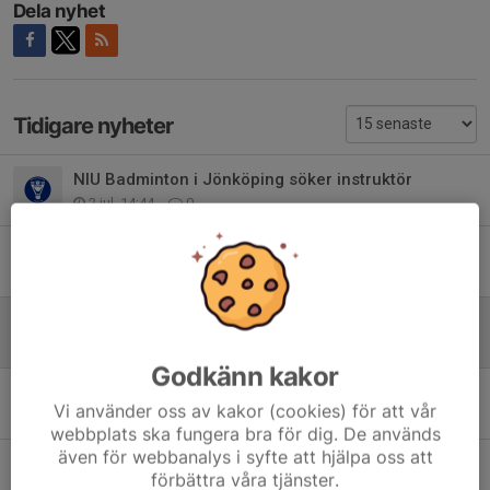
Dela nyhet
Tidigare nyheter
NIU Badminton i Jönköping söker instruktör
2 jul, 14:44
0
Nytt räknesätt i badminton från säsongen 2026/2027
24 jun, 10:56
0
Bemanning till Vårcupen 25-26 apr
21 apr, 10:52
0
Godkänn kakor
Wätterstad Cup - bemanning banvärdar och sekretariat
Vi använder oss av kakor (cookies) för att vår
17 mar, 22:28
0
webbplats ska fungera bra för dig. De används
även för webbanalys i syfte att hjälpa oss att
Sista anmälan till Wätterstad Cup
förbättra våra tjänster.
6 mar, 11:52
0