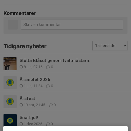
Kommentarer
Tidigare nyheter
Stötta Blåsut genom tvättmästarn.
8 jun, 07:16
0
Årsmötet 2026
1 jun, 11:24
0
Årsfest
19 apr, 21:45
0
Snart jul!
1 dec 2025
0