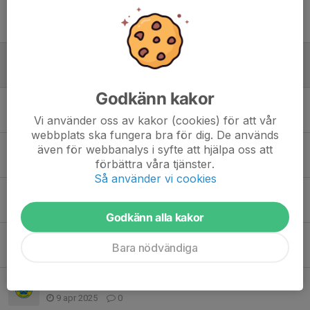
Nyhet i Blå Kiosken
4 sep 2025
0
ÅRSMÖTET UPPSKJUTET
20 aug 2025
0
Godkänn kakor
Blå Kiosken
1 aug 2025
0
Vi använder oss av kakor (cookies) för att vår
webbplats ska fungera bra för dig. De används
Blå kiosken
även för webbanalys i syfte att hjälpa oss att
förbättra våra tjänster.
9 jul 2025
0
Så använder vi cookies
Välkomna till Blå Kiosken
1 jul 2025
0
Godkänn alla kakor
Öppettider Blå Kiosken
Bara nödvändiga
30 jun 2025
0
Avslutningsfest
9 apr 2025
0