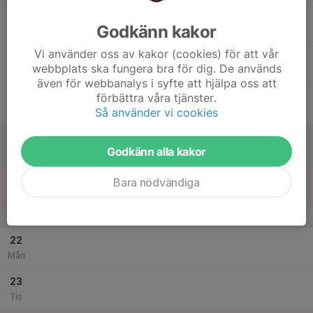
17
Godkänn kakor
Ons
Vi använder oss av kakor (cookies) för att vår
18
webbplats ska fungera bra för dig. De används
Tor
även för webbanalys i syfte att hjälpa oss att
19
förbättra våra tjänster.
Så använder vi cookies
Fre
20
Godkänn alla kakor
Lör
21
Bara nödvändiga
Sön
v.52
22
Mån
23
Tis