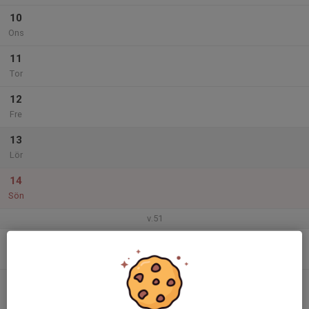
10
Ons
11
Tor
12
Fre
13
Lör
14
Sön
v.51
15
Mån
16
Tis