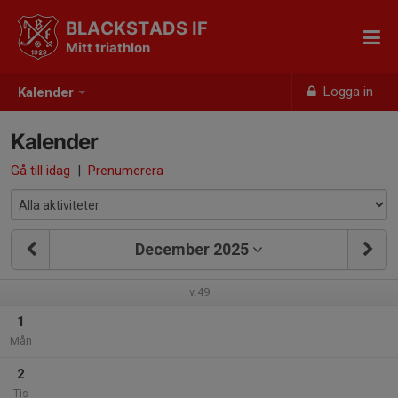
BLACKSTADS IF
Mitt triathlon
Logga in
Kalender
Kalender
Gå till idag
|
Prenumerera
December 2025
v.49
1
Mån
2
Tis