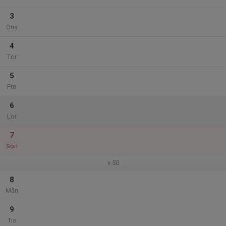
3
Ons
4
Tor
5
Fre
6
Lör
7
Sön
v.50
8
Mån
9
Tis