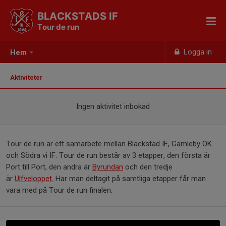
BLACKSTADS IF
Tour de run
Logga in
Hem
Aktiviteter
Ingen aktivitet inbokad
Tour de run är ett samarbete mellan Blackstad IF, Gamleby OK
och Södra vi IF. Tour de run består av 3 etapper, den första är
Port till Port, den andra är
Byrundan
och den tredje
är
Ulfveloppet.
Har man deltagit på samtliga etapper får man
vara med på Tour de run finalen.