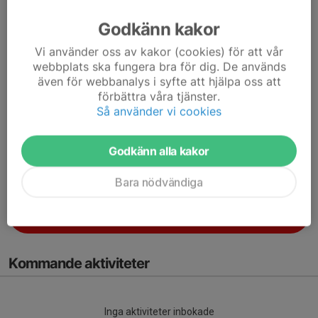
Resultat
Godkänn kakor
Vi använder oss av kakor (cookies) för att vår
Följ Tour de run på Facebook
webbplats ska fungera bra för dig. De används
även för webbanalys i syfte att hjälpa oss att
förbättra våra tjänster.
Port till port
Så använder vi cookies
Inbjudan, anmälan mm
Godkänn alla kakor
Byrundan
Inbjudan, anmälan mm
Bara nödvändiga
Ulfveloppet
Inbjudan, anmälan mm
Kommande aktiviteter
Inga aktiviteter inbokade