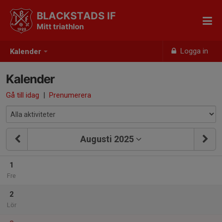
BLACKSTADS IF
Mitt triathlon
Logga in
Kalender
Kalender
Gå till idag
|
Prenumerera
Augusti 2025
1
Fre
2
Lör