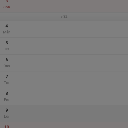
3
Sön
v.32
4
Mån
5
Tis
6
Ons
7
Tor
8
Fre
9
Lör
10