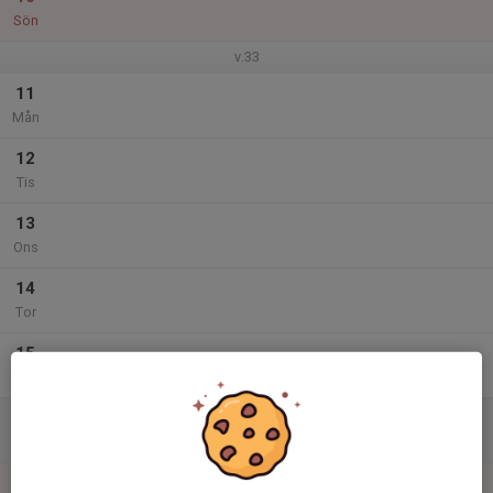
Sön
v.33
11
Mån
12
Tis
13
Ons
14
Tor
15
Fre
16
Lör
17