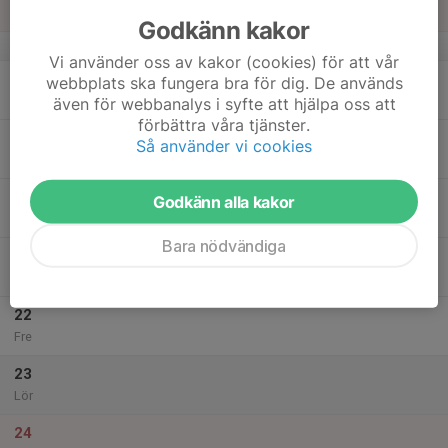
Sön
Godkänn kakor
v.34
Vi använder oss av kakor (cookies) för att vår
18
webbplats ska fungera bra för dig. De används
Mån
även för webbanalys i syfte att hjälpa oss att
förbättra våra tjänster.
19
Så använder vi cookies
Tis
20
Godkänn alla kakor
Ons
Bara nödvändiga
21
Tor
22
Fre
23
Lör
24