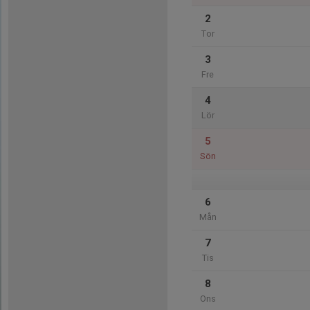
2
Tor
3
Fre
4
Lör
5
Sön
6
Mån
7
Tis
8
Ons