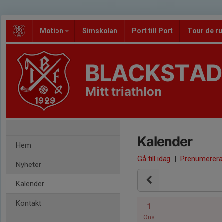
Motion
Simskolan
Port till Port
Tour de r
BLACKSTADS
Mitt triathlon
Kalender
Hem
Gå till idag
|
Prenumerer
Nyheter
Kalender
Kontakt
1
Ons