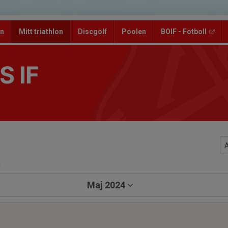
un
Mitt triathlon
Discgolf
Poolen
BOIF - Fotboll
 IF
a
Maj 2024