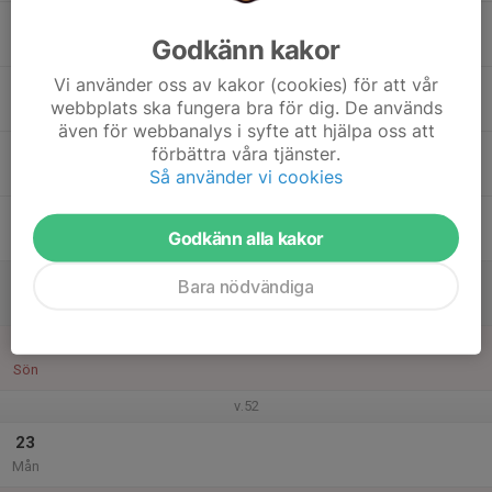
17
Godkänn kakor
Tis
Vi använder oss av kakor (cookies) för att vår
18
webbplats ska fungera bra för dig. De används
Ons
även för webbanalys i syfte att hjälpa oss att
19
förbättra våra tjänster.
Så använder vi cookies
Tor
20
Godkänn alla kakor
Fre
21
Bara nödvändiga
Lör
22
Sön
v.52
23
Mån