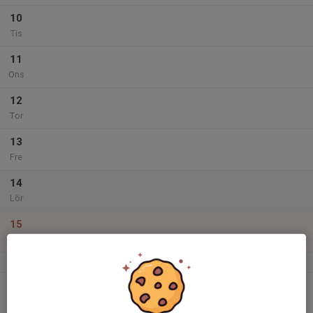
10
Tis
11
Ons
12
Tor
13
Fre
14
Lör
15
Sön
v.51
16
Mån