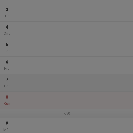
3
Tis
4
Ons
5
Tor
6
Fre
7
Lör
8
Sön
v.50
9
Mån