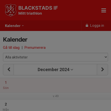
BLACKSTADS IF
Mitt triathlon
Logga in
Kalender
Kalender
Gå till idag
|
Prenumerera
December 2024
1
Sön
v.49
2
Mån