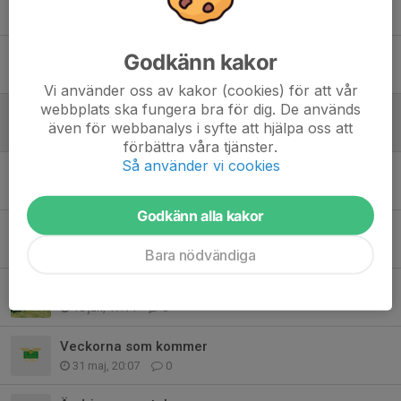
Tidigare nyheter
Tillslagsträningen och uppstart
Godkänn kakor
28 jul, 07:17
0
Vi använder oss av kakor (cookies) för att vår
webbplats ska fungera bra för dig. De används
Habo 2026 💚
även för webbanalys i syfte att hjälpa oss att
29 jun, 08:51
1
förbättra våra tjänster.
Så använder vi cookies
Cuperbjudande på Zeroskeps och flaska
24 jun, 22:38
4
Godkänn alla kakor
Onsdagens träning och Habo
22 jun, 22:22
0
Bara nödvändiga
Habocupen 26-28 juni
16 jun, 17:14
0
Veckorna som kommer
31 maj, 20:07
0