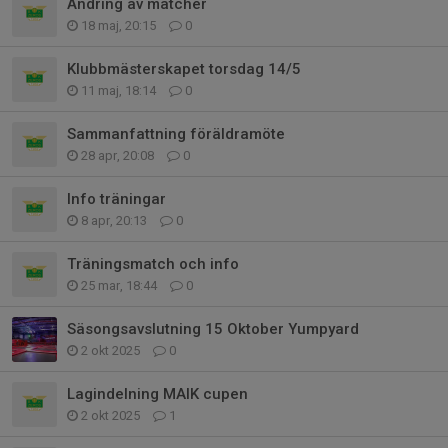
Ändring av matcher
18 maj, 20:15
0
Klubbmästerskapet torsdag 14/5
11 maj, 18:14
0
Sammanfattning föräldramöte
28 apr, 20:08
0
Info träningar
8 apr, 20:13
0
Träningsmatch och info
25 mar, 18:44
0
Säsongsavslutning 15 Oktober Yumpyard
2 okt 2025
0
Lagindelning MAIK cupen
2 okt 2025
1