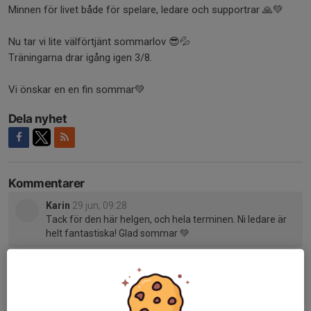
Minnen för livet både för spelare, ledare och supportrar 🙏💚
Nu tar vi lite välförtjänt sommarlov 😎💦
Träningarna drar igång igen 3/8.
Vi önskar en en fin sommar💚
Dela nyhet
Kommentarer
Karin
29 jun, 09:28
Tack för den här helgen, och hela terminen. Ni ledare är
helt fantastiska! Glad sommar 💚