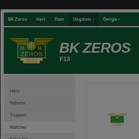
BK Zeros
Herr
Dam
Ungdom
Övriga
BK ZEROS
F13
Hem
Nyheter
Truppen
Matcher