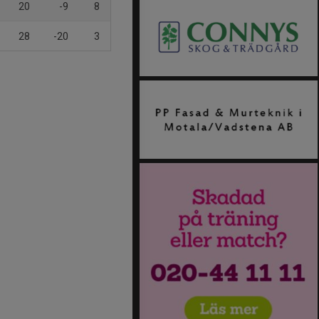
20
-9
8
28
-20
3