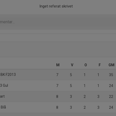
Inget referat skrivet
M
V
O
F
GM
d BK F2013
7
5
1
1
35
3 Gul
7
5
1
1
24
art
8
3
2
3
22
 Blå
8
3
2
3
24