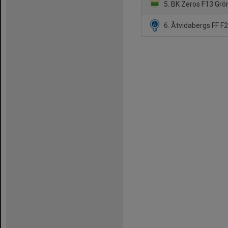
5. BK Zeros F13 Grö
6. Åtvidabergs FF F