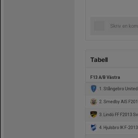
Tabell
F13 A/B Västra
1. Stångebro Unite
2. Smedby AIS F201
3. Lindö FF F2013 Sv
4. Hjulsbro IK F-2013