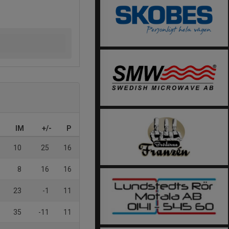
IM
+/-
P
10
25
16
8
16
16
23
-1
11
35
-11
11