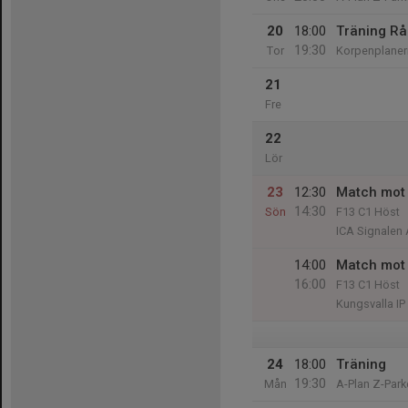
20
18:00
Träning R
19:30
Tor
Korpenplane
21
Fre
22
Lör
23
12:30
Match mot 
14:30
Sön
F13 C1 Höst
ICA Signalen
14:00
Match mot 
16:00
F13 C1 Höst
Kungsvalla IP
24
18:00
Träning
19:30
Mån
A-Plan Z-Park