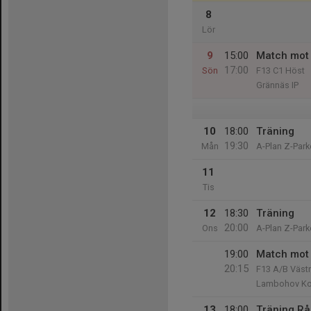
8
Lör
9
15:00
Match mot
17:00
Sön
F13 C1 Höst
Grännäs IP
10
18:00
Träning
19:30
Mån
A-Plan Z-Park
11
Tis
12
18:30
Träning
20:00
Ons
A-Plan Z-Park
19:00
Match mot 
20:15
F13 A/B Väst
Lambohov Ko
13
18:00
Träning R