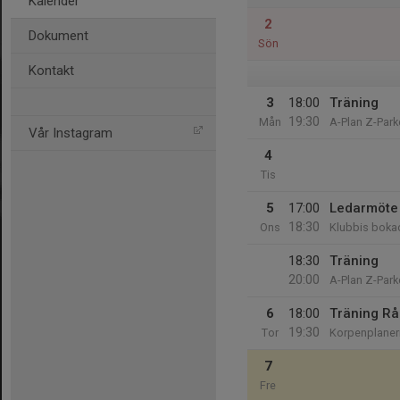
Kalender
2
Dokument
Sön
Kontakt
3
18:00
Träning
19:30
Mån
A-Plan Z-Park
Vår Instagram
4
Tis
5
17:00
Ledarmöte
18:30
Ons
Klubbis boka
18:30
Träning
20:00
A-Plan Z-Park
6
18:00
Träning R
19:30
Tor
Korpenplane
7
Fre