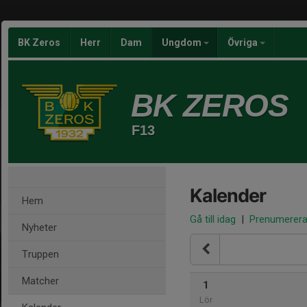
BK Zeros
Herr
Dam
Ungdom
Övriga
BK ZEROS
F13
Kalender
Hem
Gå till idag
|
Prenumerer
Nyheter
Truppen
Matcher
1
Lör