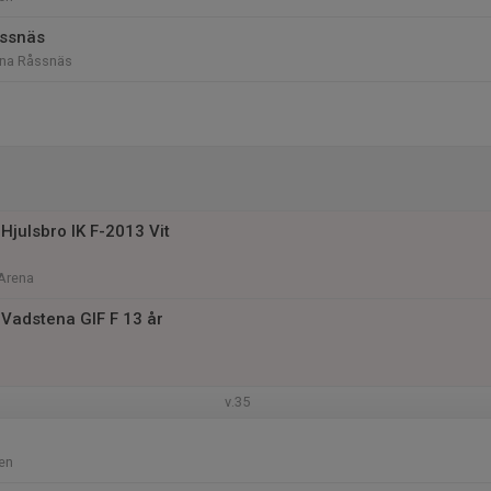
åssnäs
rna Råssnäs
Hjulsbro IK F-2013 Vit
 Arena
Vadstena GIF F 13 år
v.35
en