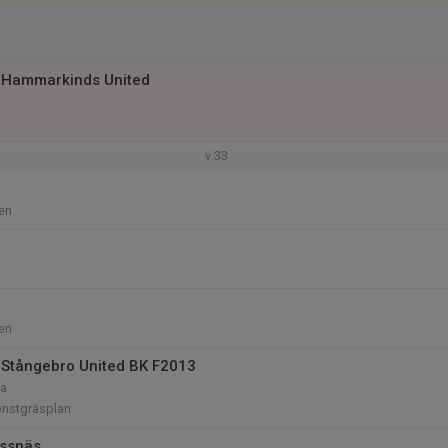
 Hammarkinds United
v.33
en
en
Stångebro United BK F2013
ra
nstgräsplan
åssnäs