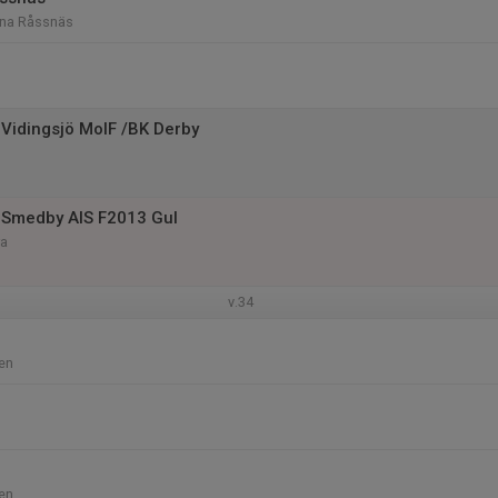
rna Råssnäs
Vidingsjö MoIF /BK Derby
 Smedby AIS F2013 Gul
ra
v.34
en
en