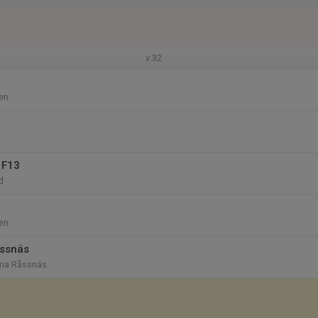
v.32
en
 F13
d
en
åssnäs
rna Råssnäs