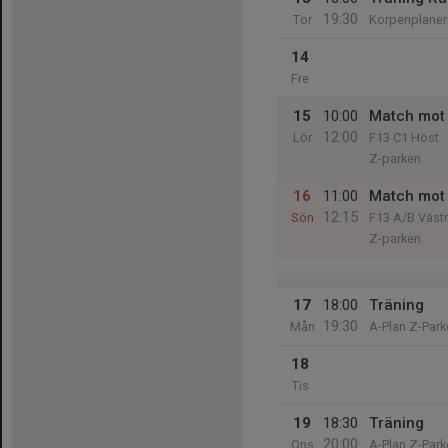
19:30
Tor
Korpenplane
14
Fre
15
10:00
Match mot 
12:00
Lör
F13 C1 Höst
Z-parken
16
11:00
Match mot
12:15
Sön
F13 A/B Väst
Z-parken
17
18:00
Träning
19:30
Mån
A-Plan Z-Park
18
Tis
19
18:30
Träning
20:00
Ons
A-Plan Z-Park