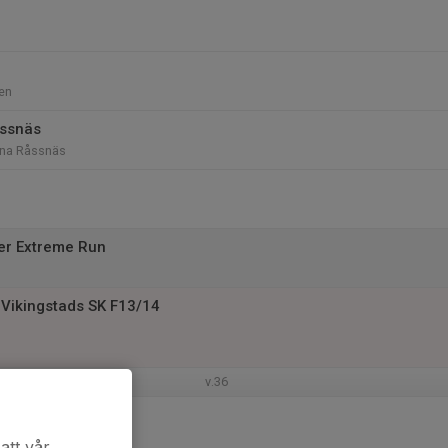
en
åssnäs
rna Råssnäs
er Extreme Run
Vikingstads SK F13/14
v.36
en
att vår