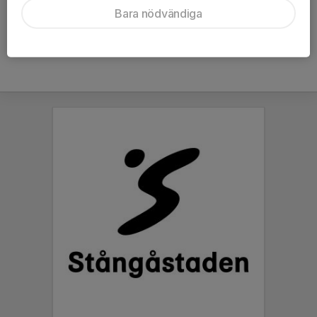
jari@jankala.com
Bara nödvändiga