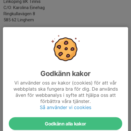
Linköping BK Tinnis
C/O: Karolina Einehag
Ringkullavägen 8
585 62 Linghem
MEJLA PDF-FAKTUROR TILL
info@bktinnis.se
FÖRENINGSNUMMER
09625
ORG. NUMMER
822001-3414
Godkänn kakor
Vi använder oss av kakor (cookies) för att vår
BANKGIRO
5803-5478
webbplats ska fungera bra för dig. De används
även för webbanalys i syfte att hjälpa oss att
förbättra våra tjänster.
Kontaktpersoner
Så använder vi cookies
Jari Jänkälä
Ordförande
Godkänn alla kakor
073-043 52 60