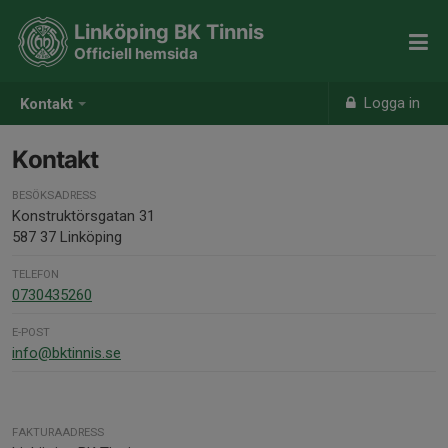
Linköping BK Tinnis
Officiell hemsida
Logga in
Kontakt
Kontakt
BESÖKSADRESS
Konstruktörsgatan 31
587 37 Linköping
TELEFON
0730435260
E-POST
info@bktinnis.se
FAKTURAADRESS