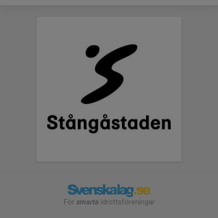
För
smarta
idrottsföreningar