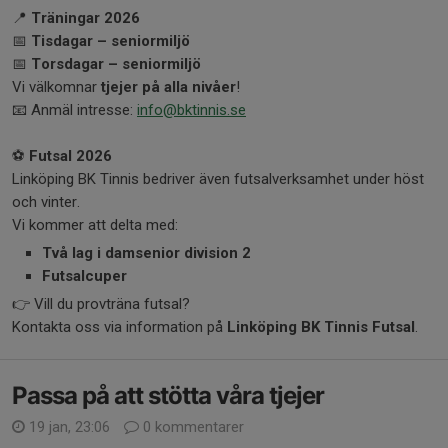
📍
Träningar 2026
📅
Tisdagar – seniormiljö
📅
Tor
sdagar
– seniormiljö
Vi välkomnar
tjejer på alla nivåer
!
📧 Anmäl intresse:
info@bktinnis.se
⚽
Futsal 2026
Linköping BK Tinnis bedriver även futsalverksamhet under höst
och vinter.
Vi kommer att delta med:
Två lag i damsenior division 2
Futsalcuper
👉 Vill du provträna futsal?
Kontakta oss via information på
Linköping BK Tinnis Futsal
.
Passa på att stötta våra tjejer
19 jan, 23:06
0 kommentarer