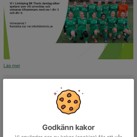
Läs mer
Målvakt som är sugen på en ny
utmaning
3 jan 2025
0 kommentarer
Godkänn kakor
Vi använder oss av kakor (cookies) för att vår