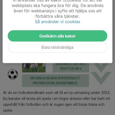
webbplats ska fungera bra för dig. De används
även för webbanalys i syfte att hjälpa oss att
förbättra våra tjänster.
Så använder vi cookies
Godkänn alla kakor
Bara nödvändiga
Är du en fotbollsmålvakt som vill få en ny utmaning under 2025.
Du kanske vill testa att spela i en högre division eller har haft ett
uppehåll från fotbollen och är sugen igen att börja träna och
spela.